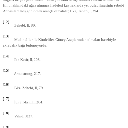
Hint hakkındaki ağza alınmaz ifadeleri kaynaklarda yer bulabilmesinin sebebi
Abbasilere hoş görünmek amaçlı olmalıdır, Bkz, Taberi, I, 394.
[12]
Zehebi, II, 80.
[13]
Medineliler ile Kindeliler, Güney Araplarından olmaları hasebiyle
akrabalık bağı bulunuyordu.
[14]
İbn Kesir, II, 208.
[15]
Armostrong, 217.
[16]
Bkz. Zehebi, II, 79.
[17]
İbnü’l-Esir, II, 264.
[18]
Vakıdi, 837.
[19]