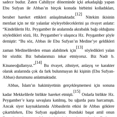
sadece budur. Zaten Cahiliyye döneminde içki arkadaşlığı yapan
Ebu Sufyan ile Abbas’ın birçok konuda birbirini kolladıkları,
[12]
beraber hareket ettikleri anlaşılmaktadır.
Nitekim ikisinin
menfaat için ne tür yalanlar söyleyebileceklerini şu rivayet anlatır:
“Kindelilerin Hz. Peygamber ile aralarında akrabalık bağı olduğunu
söyledikleri sözü, Hz. Peygamber’e ulaşınca Hz. Peygamber şöyle
demiştir: “Bu söz, Abbas ile Ebu Sufyan’ın Medine’ye geldikleri
[13]
zaman Medinelilerden eman alabilmek için
söyledikleri yalan
bir sözdür. Biz babalarımızı inkar etmiyoruz. Biz Nadr b.
[14]
Kinaneoğullarıyız.”
Bu rivayet, zihniyet, anlayış ve karakter
olarak aralarında çok da fark bulunmayan iki kişinin (Ebu Sufyan-
Abbas) durumunu anlatmaktadır.
Abbas, İslam’ın hakimiyetinin gerçekleşmemesi için sonuna
[15]
kadar Mekkelilerle birlikte hareket etmişti.
Onlarla birlikte Hz.
Peygamber’e karşı savaşlara katılmış, bu uğurda para harcamıştı.
Ancak siyer kaynaklarında Abbasilerin etkisi ile Abbas göklere
çıkartılırken,
Ebu Sufyan aşağılanır. Bundaki başat amil onun