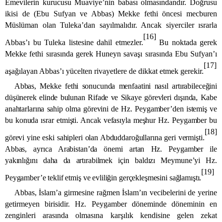
Emevilerin kurucusu Muaviye’nin babası olmasındandır. Doğrusu
ikisi de (Ebu Sufyan ve Abbas) Mekke fethi öncesi mecburen
Müslüman olan
Tuleka’dan sayılmalıdır. Ancak siyerciler ısrarla
[16]
Abbas’ı bu
Tuleka listesine dahil etmezler.
Bu noktada gerek
Mekke fethi sırasında gerek
Huneyn savaşı sırasında
Ebu Sufyan’ı
[17]
aşağılayan Abbas’ı yücelten rivayetlere de dikkat etmek gerekir.
Abbas, Mekke fethi sonucunda menfaatini nasıl artırabileceğini
düşünerek elinde bulunan
Rifade ve
Sikaye görevleri dışında, Kabe
anahtarlarına sahip olma görevini de Hz. Peygamber’den istemiş ve
bu konuda ısrar etmişti. Ancak vefasıyla meşhur Hz. Peygamber bu
[18]
görevi yine eski sahipleri olan
Abduddaroğullarına geri vermişti.
Abbas, ayrıca Arabistan’da önemi artan Hz. Peygamber ile
yakınlığını daha da artırabilmek için baldızı
Meymune’yi Hz.
[19]
Peygamber’e teklif etmiş ve evliliğin gerçekleşmesini sağlamıştı.
Abbas, İslam’a girmesine rağmen İslam’ın vecibelerini de yerine
getirmeyen birisidir. Hz. Peygamber döneminde döneminin en
zenginleri arasında olmasına karşılık kendisine gelen zekat