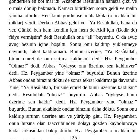
gönderilen en bol mal idi. Akabinde Resulullah namaza çıktı ve
o mala dönüp bakmadı. Namazı bitirdikten sonra geldi ve malın
yanına oturdu. Her kimi gördü ise muhakkak (o maldan bir
miktar) verdi. Derken Abbas geldi ve “Ya Resulullah, bana da
ver. Çünkü ben hem kendim için hem de Akil için (Bedir’de)
fidye vermiştim” dedi Resulullah ona “al!” buyurdu. O da avuç
avuç bezinin içine boşalttı. Sonra onu kaldırıp yüklenmeye
davrandı, fakat kaldıramadı. Bunun üzerine, “Ya Rasûlallah,
birine emret de onu sırtıma kaldırsın” dedi. Hz. Peygamber
“Olmaz!” dedi. Abbas, “öyleyse onu üzerime sen kaldırıver”
dedi. Hz. Peygamber yine “olmaz!” buyurdu. Bunun üzerine
Abbas ondan birazını döktü de sonra tekrar kaldırmağa davrandı.
Yine, “Ya Rasûlallah, birisine emret de bunu üzerime kaldırsın”
dedi. Resulullah “olmaz!” buyurdu. Abbas “öyleyse bunu
üzerime sen kaldır” dedi. Hz. Peygamber yine “olmaz!”
buyurdu. Bunun akabinde ondan birazını daha döktü. Sonra onu
kaldırıp sırtının üzerine attı ve yürüyüp gitti. Hz. Peygamber,
onun hırsına olan taaccübünden dolayı gözden kayboluncaya
kadar arkasından bakıp durdu. Hz. Peygamber o maldan bir
[25]