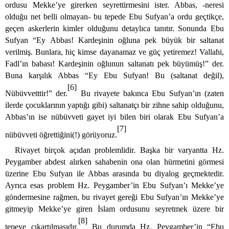
ordusu Mekke’ye girerken seyrettirmesini ister. Abbas, -neresi
olduğu net belli olmayan- bu tepede Ebu Sufyan’a ordu geçtikçe,
geçen askerlerin kimler olduğunu detaylıca tanıtır. Sonunda
Ebu
Sufyan “Ey Abbas! Kardeşinin oğluna pek büyük bir saltanat
verilmiş. Bunlara, hiç kimse dayanamaz ve güç yetiremez! Vallahi,
Fadl’ın babası! Kardeşinin oğlunun saltanatı pek büyümüş!” der.
Buna karşılık Abbas “Ey Ebu Sufyan! Bu (saltanat değil),
[6]
Nübüvvetttir!” der.
Bu rivayete bakınca Ebu Sufyan’ın (zaten
ilerde çocuklarının yaptığı gibi) saltanatçı bir zihne sahip olduğunu,
Abbas’ın ise nübüvveti gayet iyi bilen biri olarak Ebu Sufyan’a
[7]
nübüvveti öğrettiğini(!) görüyoruz.
Rivayet birçok açıdan problemlidir. Başka bir varyantta Hz.
Peygamber abdest alırken sahabenin ona olan hürmetini görmesi
üzerine
Ebu Sufyan ile
Abbas arasında bu diyalog geçmektedir.
Ayrıca esas problem Hz. Peygamber’in Ebu Sufyan’ı Mekke’ye
göndermesine rağmen, bu rivayet gereği Ebu Sufyan’ın Mekke’ye
gitmeyip Mekke’ye giren İslam ordusunu seyretmek üzere bir
[8]
tepeye çıkartılmasıdır.
Bu durumda Hz. Peygamber’in “Ebu