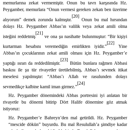
memurlarına zekat vermemiştir. Onun bu tavrı karşısında Hz.
Peygamber, memurlara “Onun vermesi gereken zekatı ben üzerime
[20]
alıyorum” demek zorunda kalmıştır.
Onun bu mal hırsından
dolayı Hz. Peygamber Abbas’ın valilik veya zekat amili olma
[21]
isteğini reddetmiş
ve ona şu nasihatte bulunmuştur: “Bir kişiyi
[22]
kurtarman hesabını veremediğin emirlikten iyidir.”
Yine
Abbas’ın çocuklarının zekat amili olması için Hz. Peygamber’e
[23]
yaptığı ısrarı da reddedilmiştir.
Bütün bunlara rağmen Abbasi
baskısı ile şu tür rivayetler üretilebilmiş, Abbas’ı sevmek itikat
meselesi yapılmıştır: “Abbas’ı Allah ve rasulunden dolayı
[24]
sevmedikçe kalbine kamil iman girmez.”
Hz. Peygamber dönemindeki Abbas portresini iyi anlatan bir
rivayetle bu dönemi bitirip Dört Halife dönemine göz atmak
istiyoruz:
Hz. Peygamber’e Bahreyn’den mal getirildi. Hz. Peygamber
“mescide dökün” buyurdu. Bu mal Resulullah’a şimdiye kadar