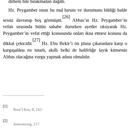
dirhem bile bırakmadan dağıttı.
Hz. Peygamber onun bu mal hırsını ve durumunu bildiği halde
[26]
sessiz davranıp hoş görmüştü.
Abbas’ın Hz. Peygamber’in
vefatı sırasında bütün sahabe dururken ayetler okuyarak Hz.
Peygamber’in vefat ettiği konusunda onları ikna etmesi konusu da
[27]
dikkat çekicidir.
Hz. Ebu Bekir’i ön plana çıkaranlara karşı o
kargaşalıkta en tutarlı, akıllı belki de halifeliğe layık kimsenin
Abbas olacağına vurgu yapmak adına olmalıdır.
[1]
İbnü’l-Esir, II, 243.
[2]
Armostrong, 217.