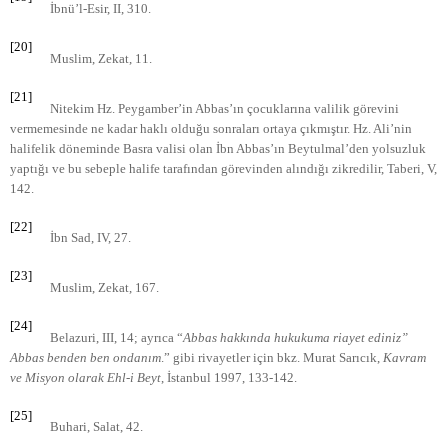
İbnü’l-Esir, II, 310.
[20]
Muslim, Zekat, 11.
[21]
Nitekim Hz. Peygamber’in Abbas’ın çocuklarına valilik görevini
vermemesinde ne kadar haklı olduğu sonraları ortaya çıkmıştır. Hz. Ali’nin
halifelik döneminde Basra valisi olan İbn Abbas’ın Beytulmal’den yolsuzluk
yaptığı ve bu sebeple halife tarafından görevinden alındığı zikredilir, Taberi, V,
142.
[22]
İbn Sad, IV, 27.
[23]
Muslim, Zekat, 167.
[24]
Belazuri, III, 14; ayrıca “
Abbas hakkında hukukuma riayet ediniz”
Abbas benden ben ondanım
.” gibi rivayetler için bkz. Murat Sarıcık,
Kavram
ve Misyon olarak Ehl-i Beyt
, İstanbul 1997, 133-142.
[25]
Buhari, Salat, 42.