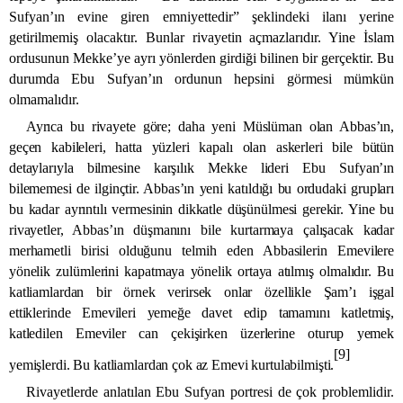
Sufyan’ın evine giren emniyettedir” şeklindeki ilanı yerine
getirilmemiş olacaktır. Bunlar rivayetin açmazlarıdır. Yine İslam
ordusunun Mekke’ye ayrı yönlerden girdiği bilinen bir gerçektir. Bu
durumda Ebu Sufyan’ın ordunun hepsini görmesi mümkün
olmamalıdır.
Ayrıca bu rivayete göre; daha yeni Müslüman olan Abbas’ın,
geçen kabileleri, hatta yüzleri kapalı olan askerleri bile bütün
detaylarıyla bilmesine karşılık Mekke lideri Ebu Sufyan’ın
bilememesi de ilginçtir. Abbas’ın yeni katıldığı bu ordudaki grupları
bu kadar ayrıntılı vermesinin dikkatle düşünülmesi gerekir. Yine bu
rivayetler, Abbas’ın düşmanını bile kurtarmaya çalışacak kadar
merhametli birisi olduğunu telmih eden
Abbasilerin
Emevilere
yönelik zulümlerini kapatmaya yönelik ortaya atılmış olmalıdır. Bu
katliamlardan bir örnek verirsek onlar özellikle
Şam’ı işgal
ettiklerinde Emevileri yemeğe davet edip tamamını katletmiş,
katledilen Emeviler can çekişirken üzerlerine oturup yemek
[9]
yemişlerdi. Bu katliamlardan çok az Emevi kurtulabilmişti.
Rivayetlerde anlatılan Ebu Sufyan portresi de çok problemlidir.