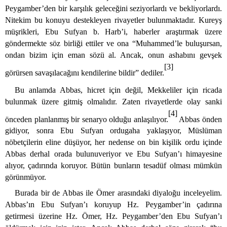
Peygamber’den bir karşılık geleceğini seziyorlardı ve bekliyorlardı.
Nitekim bu konuyu destekleyen rivayetler bulunmaktadır. Kureyş
müşrikleri, Ebu Sufyan b. Harb’i, haberler araştırmak üzere
göndermekte söz birliği ettiler ve ona “Muhammed’le buluşursan,
ondan bizim için eman sözü al. Ancak, onun ashabını gevşek
[3]
görürsen savaşılacağını kendilerine bildir” dediler.
Bu anlamda Abbas, hicret için değil, Mekkeliler için ricada
bulunmak üzere gitmiş olmalıdır. Zaten rivayetlerde olay sanki
[4]
önceden planlanmış bir senaryo olduğu anlaşılıyor.
Abbas önden
gidiyor, sonra
Ebu Sufyan ordugaha yaklaşıyor, Müslüman
nöbetçilerin eline düşüyor, her nedense on bin kişilik ordu içinde
Abbas derhal orada bulunuveriyor ve Ebu Sufyan’ı himayesine
alıyor, çadırında koruyor. Bütün bunların tesadüf olması mümkün
görünmüyor.
Burada bir de Abbas ile Ömer arasındaki diyaloğu inceleyelim.
Abbas’ın
Ebu Sufyan’ı koruyup Hz. Peygamber’in çadırına
getirmesi üzerine Hz. Ömer, Hz. Peygamber’den Ebu Sufyan’ı