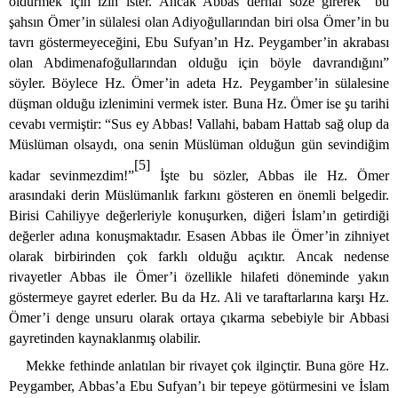
öldürmek için izin ister. Ancak Abbas derhal söze girerek “bu
şahsın Ömer’in sülalesi olan
Adiyoğullarından biri olsa Ömer’in bu
tavrı göstermeyeceğini, Ebu Sufyan’ın Hz. Peygamber’in akrabası
olan
Abdimenafoğullarından olduğu için böyle davrandığını”
söyler. Böylece
Hz. Ömer’in adeta Hz. Peygamber’in sülalesine
düşman olduğu izlenimini vermek ister. Buna Hz. Ömer ise şu tarihi
cevabı vermiştir: “Sus ey Abbas! Vallahi, babam Hattab sağ olup da
Müslüman olsaydı, ona senin Müslüman olduğun gün sevindiğim
[5]
kadar sevinmezdim!”
İşte bu sözler, Abbas ile Hz. Ömer
arasındaki derin Müslümanlık farkını gösteren en önemli belgedir.
Birisi
Cahiliyye değerleriyle konuşurken, diğeri İslam’ın getirdiği
değerler adına konuşmaktadır. Esasen Abbas ile Ömer’in zihniyet
olarak birbirinden çok farklı olduğu açıktır. Ancak nedense
rivayetler Abbas ile Ömer’i özellikle hilafeti döneminde yakın
göstermeye gayret ederler. Bu da Hz. Ali ve taraftarlarına karşı Hz.
Ömer’i denge unsuru olarak ortaya çıkarma sebebiyle bir Abbasi
gayretinden kaynaklanmış olabilir.
Mekke fethinde anlatılan bir rivayet çok ilginçtir. Buna göre Hz.
Peygamber, Abbas’a Ebu Sufyan’ı bir tepeye götürmesini ve İslam