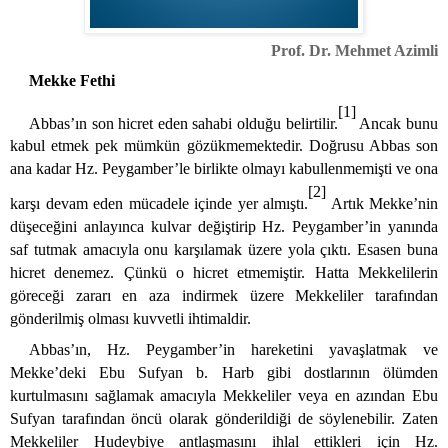
Prof. Dr. Mehmet Azimli
Mekke Fethi
[1]
Abbas’ın son
hicret eden sahabi olduğu belirtilir.
Ancak bunu
kabul etmek pek mümkün gözükmemektedir. Doğrusu Abbas son
ana kadar Hz. Peygamber’le birlikte olmayı kabullenmemişti ve ona
[2]
karşı devam eden mücadele içinde yer almıştı.
Artık Mekke’nin
düşeceğini anlayınca kulvar değiştirip Hz. Peygamber’in yanında
saf tutmak amacıyla onu karşılamak üzere yola çıktı. Esasen buna
hicret denemez. Çünkü o hicret etmemiştir. Hatta Mekkelilerin
göreceği zararı en aza indirmek üzere Mekkeliler tarafından
gönderilmiş olması kuvvetli ihtimaldir.
Abbas’ın, Hz. Peygamber’in hareketini yavaşlatmak ve
Mekke’deki
Ebu Sufyan b. Harb gibi dostlarının ölümden
kurtulmasını sağlamak amacıyla Mekkeliler veya en azından Ebu
Sufyan tarafından öncü olarak gönderildiği de söylenebilir. Zaten
Mekkeliler Hudeybiye antlaşmasını ihlal ettikleri için Hz.