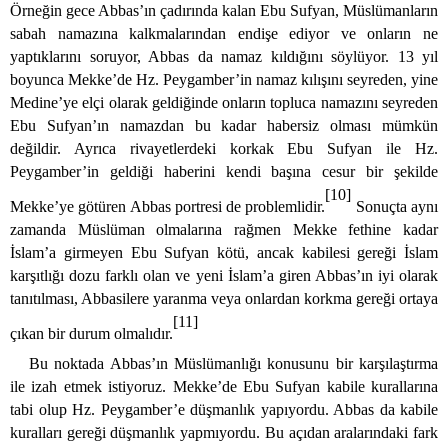
Örneğin gece Abbas’ın çadırında kalan Ebu Sufyan, Müslümanların
sabah namazına kalkmalarından endişe ediyor ve onların ne
yaptıklarını soruyor, Abbas da namaz kıldığını söylüyor. 13 yıl
boyunca Mekke’de Hz. Peygamber’in namaz kılışını seyreden, yine
Medine’ye elçi olarak geldiğinde onların topluca namazını seyreden
Ebu Sufyan’ın namazdan bu kadar habersiz olması mümkün
değildir. Ayrıca rivayetlerdeki korkak Ebu Sufyan ile Hz.
Peygamber’in geldiği haberini kendi başına cesur bir şekilde
[10]
Mekke’ye götüren Abbas portresi de problemlidir.
Sonuçta aynı
zamanda Müslüman olmalarına rağmen
Mekke fethine kadar
İslam’a girmeyen Ebu Sufyan kötü, ancak kabilesi gereği İslam
karşıtlığı dozu farklı olan ve yeni İslam’a giren Abbas’ın iyi olarak
tanıtılması, Abbasilere yaranma veya onlardan korkma gereği ortaya
[11]
çıkan bir durum olmalıdır.
Bu noktada Abbas’ın Müslümanlığı konusunu bir karşılaştırma
ile izah etmek istiyoruz. Mekke’de
Ebu Sufyan kabile kurallarına
tabi olup Hz. Peygamber’e düşmanlık yapıyordu.
Abbas da kabile
kuralları gereği düşmanlık yapmıyordu. Bu açıdan aralarındaki fark