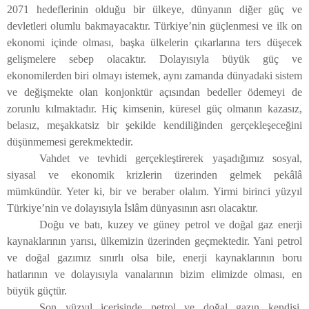
2071 hedeflerinin olduğu bir ülkeye, dünyanın diğer güç ve
devletleri olumlu bakmayacaktır. Türkiye’nin güçlenmesi ve ilk on
ekonomi içinde olması, başka ülkelerin çıkarlarına ters düşecek
gelişmelere sebep olacaktır. Dolayısıyla büyük güç ve
ekonomilerden biri olmayı istemek, aynı zamanda dünyadaki sistem
ve değişmekte olan konjonktür açısından bedeller ödemeyi de
zorunlu kılmaktadır. Hiç kimsenin, küresel güç olmanın kazasız,
belasız, meşakkatsiz bir şekilde kendiliğinden gerçekleşeceğini
düşünmemesi gerekmektedir.
Vahdet ve tevhidi gerçekleştirerek yaşadığımız sosyal,
siyasal ve ekonomik krizlerin üzerinden gelmek pekâlâ
mümkündür. Yeter ki, bir ve beraber olalım. Yirmi birinci yüzyıl
Türkiye’nin ve dolayısıyla İslâm dünyasının asrı olacaktır.
Doğu ve batı, kuzey ve güney petrol ve doğal gaz enerji
kaynaklarının yarısı, ülkemizin üzerinden geçmektedir. Yani petrol
ve doğal gazımız sınırlı olsa bile, enerji kaynaklarının boru
hatlarının ve dolayısıyla vanalarının bizim elimizde olması, en
büyük güçtür.
Son yüzyıl içerisinde petrol ve doğal gazın kendisi,