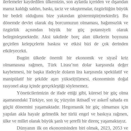
ilerlemeler kaydedilen ülkemizin, son aylarda içeriden ve dışarıdan
maruz kaldığı saldırı, baskı, taciz ve sıkıştırmalar, özgürlüğün büyük
bir bedeli olduğunu bize yakından göstermiştir(mektedir). Bu
dönemde devlet olarak dış borcumuzun olmaması, bağımsızlık ve
özgürlük açısından büyük bir güç potansiyeli olarak
belirginleşmektedir. Aksi takdirde borç alan ülkelerin boynuna
geçirilen kelepçelerin baskısı ve etkisi bizi de çok derinden
etkileyecekti.
Bugün ülkede önemli bir ekonomik ve siyasî kriz
olmamasına rağmen, Türk Lirası’nın dolar karşısında değer
kaybetmesi, bir başka ifadeyle doların lira karşısında spekülatif ve
manipülatif bir şekilde aşırı yüksel(til)mesi, ekonominin doğal
rasyonel akışı içinde gerçekleştiği söylenemez.
Yöneticilerimizin de ifade ettiği gibi, küresel bir güç olma
aşamasındaki Türkiye, son üç yüzyılın iktisadî ve askerî sahada en
güçlü dönemini yaşamaktadır. Hegomanik bir güç olmaması için
yapılan akla hayale gelmedik her türlü engel ve baskıya rağmen,
ülke ve millet olarak büyük şanlı ve şerefli bir direnç yaşamaktayız.
Dünyanın ilk on ekonomisinden biri olmak, 2023, 2053 ve