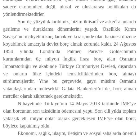
sadece ekonomileri değil, ulusal ve uluslararası politikaları da
yönlendirmektedirler.
Son üç yüzyıllık tarihimiz, bizim iktisadî ve askerî alanlarda
gerileme ve duraklama dönemlerini yaşadı. Özellikle Kırım
Savaşı’nın maliyetini karşılamak ve kriz içinde olan hazinesi düzene
koyabilmek amacıyla devlet borç almak zorunda kaldı. 24 Ağustos
1854 yılında Londra’da Palmer, Paris’te Goldschimith
kurumlarından üç milyon İngiliz lirası borç alan Osmanlı
İmparatorluğu ve akabinde Türkiye Cumhuriyet Devleti, dışarıdan
ve onların ülke içindeki temsilciliklerinden borç almayı
sürdürmüşlerdir. Yine bu çerçevede, gayri müslim Osmanlı
vatandaşlarından müteşekkil Galata Bankerleri’ni de, borç alınan
merciler olarak zikretmek gerekmektedir.
Nihayetinde Türkiye’nin 14 Mayıs 2013 tarihinde İMF’ye
olan borcunun son taksidinin ödemesini yaptı. Son elli yılda toplam
yaklaşık elli milyar dolar olarak gerçekleşen İMF’ye olan borç,
böylece kapatılmış oldu.
Ekonomi, sağlık, ulaşım, iletişim ve sosyal sahalarda önemli