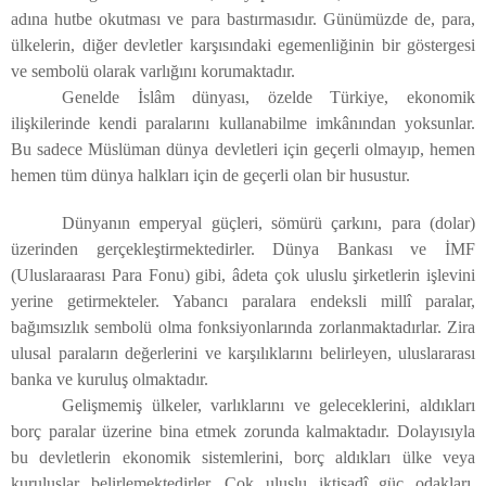
adına hutbe okutması ve para bastırmasıdır. Günümüzde de, para,
ülkelerin, diğer devletler karşısındaki egemenliğinin bir göstergesi
ve sembolü olarak varlığını korumaktadır.
Genelde İslâm dünyası, özelde Türkiye, ekonomik
ilişkilerinde kendi paralarını kullanabilme imkânından yoksunlar.
Bu sadece Müslüman dünya devletleri için geçerli olmayıp, hemen
hemen tüm dünya halkları için de geçerli olan bir husustur.
Dünyanın emperyal güçleri,
sömürü çarkını, para (dolar)
üzerinden gerçekleştirmektedirler. Dünya Bankası ve İMF
(Uluslaraarası Para Fonu) gibi, âdeta çok uluslu şirketlerin işlevini
yerine getirmekteler. Yabancı paralara endeksli millî paralar,
bağımsızlık sembolü olma fonksiyonlarında zorlanmaktadırlar. Zira
ulusal paraların değerlerini ve karşılıklarını belirleyen, uluslararası
banka ve kuruluş olmaktadır.
Gelişmemiş ülkeler, varlıklarını ve geleceklerini, aldıkları
borç paralar üzerine bina etmek zorunda kalmaktadır. Dolayısıyla
bu devletlerin ekonomik sistemlerini, borç aldıkları ülke veya
kuruluşlar belirlemektedirler. Çok uluslu iktisadî güç odakları,