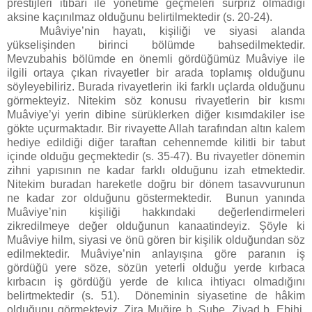
prestijleri itibarı ile yönetime geçmeleri sürpriz olmadığı
aksine kaçınılmaz olduğunu belirtilmektedir (s. 20-24).
Muâviye’nin hayatı, kişiliği ve siyasi alanda
yükselişinden birinci bölümde bahsedilmektedir.
Mevzubahis bölümde en önemli gördüğümüz Muâviye ile
ilgili ortaya çıkan rivayetler bir arada toplamış olduğunu
söyleyebiliriz. Burada rivayetlerin iki farklı uçlarda olduğunu
görmekteyiz. Nitekim söz konusu rivayetlerin bir kısmı
Muâviye’yi yerin dibine sürüklerken diğer kısımdakiler ise
gökte uçurmaktadır. Bir rivayette Allah tarafından altın kalem
hediye edildiği diğer taraftan cehennemde kilitli bir tabut
içinde olduğu geçmektedir (s. 35-47). Bu rivayetler dönemin
zihni yapısının ne kadar farklı olduğunu izah etmektedir.
Nitekim buradan hareketle doğru bir dönem tasavvurunun
ne kadar zor olduğunu göstermektedir.
Bunun yanında
Muâviye’nin kişiliği hakkındaki değerlendirmeleri
zikredilmeye değer olduğunun kanaatindeyiz. Şöyle ki
Muâviye hilm, siyasi ve önü gören bir kişilik olduğundan söz
edilmektedir. Muâviye’nin anlayışına göre paranın iş
gördüğü yere söze, sözün yeterli olduğu yerde kırbaca
kırbacın iş gördüğü yerde de kılıca ihtiyacı olmadığını
belirtmektedir (s. 51).
Döneminin siyasetine de hâkim
olduğunu görmekteyiz. Zira Muğire b. Şube, Ziyad b. Ebihi,