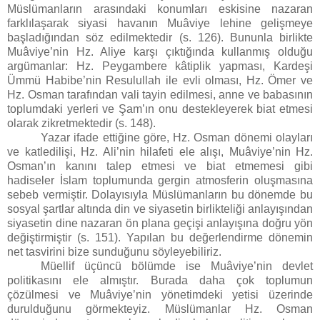
Müslümanların arasındaki konumları eskisine nazaran
farklılaşarak siyasi havanın Muâviye lehine gelişmeye
başladığından söz edilmektedir (s. 126). Bununla birlikte
Muâviye’nin Hz. Aliye karşı çıktığında kullanmış olduğu
argümanlar: Hz. Peygambere kâtiplik yapması, Kardeşi
Ümmü Habibe’nin Resulullah ile evli olması, Hz. Ömer ve
Hz. Osman tarafından vali tayin edilmesi, anne ve babasının
toplumdaki yerleri ve Şam’ın onu destekleyerek biat etmesi
olarak zikretmektedir (s. 148).
Yazar ifade ettiğine göre, Hz. Osman dönemi olayları
ve katledilişi, Hz. Ali’nin hilafeti ele alışı, Muâviye’nin Hz.
Osman’ın kanını talep etmesi ve biat etmemesi gibi
hadiseler İslam toplumunda gergin atmosferin oluşmasına
sebeb vermiştir. Dolayısıyla Müslümanların bu dönemde bu
sosyal şartlar altında din ve siyasetin birlikteliği anlayışından
siyasetin dine nazaran ön plana geçişi anlayışına doğru yön
değiştirmiştir (s. 151). Yapılan bu değerlendirme dönemin
net tasvirini bize sunduğunu söyleyebiliriz.
Müellif üçüncü bölümde ise Muâviye’nin devlet
politikasını ele almıştır. Burada daha çok toplumun
çözülmesi ve Muâviye’nin yönetimdeki yetisi üzerinde
durulduğunu görmekteyiz. Müslümanlar Hz. Osman