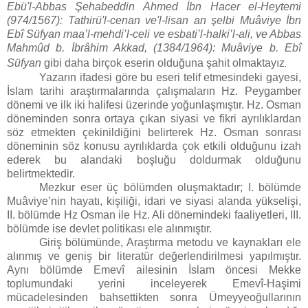
Ebü'l-Abbas Şehabeddin Ahmed İbn Hacer el-Heytemi
(974/1567): Tathirü'l-cenan ve'l-lisan an şelbi Muâviye İbn
Ebî Süfyan maa’l-mehdi’l-celi ve esbati’l-halki’l-ali, ve Abbas
Mahmûd b. İbrâhim Akkad, (1384/1964): Muâviye b. Ebî
Süfyan
gibi daha birçok eserin olduğuna şahit olmaktayız
.
Yazarın ifadesi göre bu eseri telif etmesindeki gayesi,
İslam tarihi araştırmalarında çalışmaların Hz. Peygamber
dönemi ve ilk iki halifesi üzerinde yoğunlaşmıştır. Hz. Osman
döneminden sonra ortaya çıkan siyasi ve fikri ayrılıklardan
söz etmekten çekinildiğini belirterek Hz. Osman sonrası
döneminin söz konusu ayrılıklarda çok etkili olduğunu izah
ederek bu alandaki boşluğu doldurmak olduğunu
belirtmektedir.
Mezkur eser üç bölümden oluşmaktadır; I. bölümde
Muâviye’nin hayatı, kişiliği, idari ve siyasi alanda yükselişi,
II. bölümde Hz Osman ile Hz. Ali dönemindeki faaliyetleri, III.
bölümde ise devlet politikası ele alınmıştır.
Giriş bölümünde, Araştırma metodu ve kaynakları ele
alınmış ve geniş bir literatür değerlendirilmesi yapılmıştır.
Aynı bölümde Emevî ailesinin İslam öncesi Mekke
toplumundaki yerini inceleyerek Emevî-Haşimi
mücadelesinden bahsettikten sonra Ümeyyeoğullarının