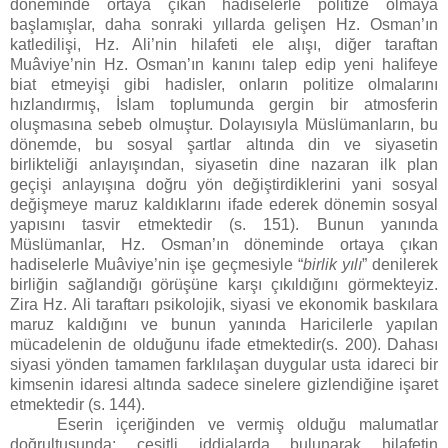
döneminde ortaya çıkan hadiselerle politize olmaya
başlamışlar, daha sonraki yıllarda gelişen Hz. Osman’ın
katledilişi, Hz. Ali’nin hilafeti ele alışı, diğer taraftan
Muâviye’nin Hz. Osman’ın kanını talep edip yeni halifeye
biat etmeyişi gibi hadisler, onların politize olmalarını
hızlandırmış, İslam toplumunda gergin bir atmosferin
oluşmasına sebeb olmuştur. Dolayısıyla Müslümanların, bu
dönemde, bu sosyal şartlar altında din ve siyasetin
birlikteliği anlayışından, siyasetin dine nazaran ilk plan
geçişi anlayışına doğru yön değiştirdiklerini yani sosyal
değişmeye maruz kaldıklarını ifade ederek dönemin sosyal
yapısını tasvir etmektedir (s. 151). Bunun yanında
Müslümanlar, Hz. Osman’ın döneminde ortaya çıkan
hadiselerle Muâviye’nin işe geçmesiyle “
birlik yılı
” denilerek
birliğin sağlandığı görüşüne karşı çıkıldığını görmekteyiz.
Zira Hz. Ali taraftarı psikolojik, siyasi ve ekonomik baskılara
maruz kaldığını ve bunun yanında Haricilerle yapılan
mücadelenin de olduğunu ifade etmektedir(s. 200). Dahası
siyasi yönden tamamen farklılaşan duygular usta idareci bir
kimsenin idaresi altında sadece sinelere gizlendiğine işaret
etmektedir (s. 144).
Eserin içeriğinden ve vermiş olduğu malumatlar
doğrultusunda; çeşitli iddialarda bulunarak hilafetin