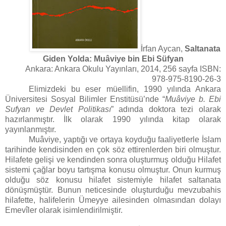
İrfan Aycan,
Saltanata
Giden Yolda: Muâviye bin Ebi Süfyan
Ankara: Ankara Okulu Yayınları, 2014, 256 sayfa ISBN:
978-975-8190-26-3
Elimizdeki bu eser müellifin, 1990 yılında Ankara
Üniversitesi Sosyal Bilimler Enstitüsü’nde “
Muâviye b. Ebi
Sufyan ve Devlet Politikası
” adında doktora tezi olarak
hazırlanmıştır. İlk olarak 1990 yılında kitap olarak
yayınlanmıştır.
Muâviye, yaptığı ve ortaya koyduğu faaliyetlerle İslam
tarihinde kendisinden en çok söz ettirenlerden biri olmuştur.
Hilafete gelişi ve kendinden sonra oluşturmuş olduğu Hilafet
sistemi çağlar boyu tartışma konusu olmuştur. Onun kurmuş
olduğu söz konusu hilafet sistemiyle hilafet saltanata
dönüşmüştür. Bunun neticesinde oluşturduğu mevzubahis
hilafette, halifelerin Ümeyye ailesinden olmasından dolayı
Emevîler olarak isimlendirilmiştir.