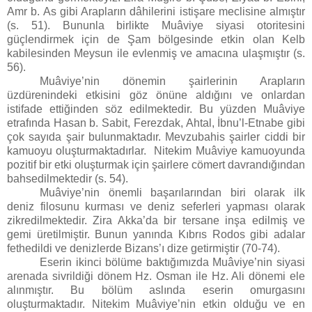
Amr b. As gibi Arapların dâhilerini istişare meclisine almıştır
(s. 51). Bununla birlikte Muâviye siyasi otoritesini
güçlendirmek için de Şam bölgesinde etkin olan Kelb
kabilesinden Meysun ile evlenmiş ve amacına ulaşmıştır (s.
56).
Muâviye’nin dönemin şairlerinin Arapların
üzdürenindeki etkisini göz önüne aldığını ve onlardan
istifade ettiğinden söz edilmektedir. Bu yüzden Muâviye
etrafında Hasan b. Sabit, Ferezdak, Ahtal, İbnu’l-Etnabe gibi
çok sayıda şair bulunmaktadır. Mevzubahis şairler ciddi bir
kamuoyu oluşturmaktadırlar.
Nitekim Muâviye kamuoyunda
pozitif bir etki oluşturmak için şairlere cömert davrandığından
bahsedilmektedir (s. 54).
Muâviye’nin önemli başarılarından biri olarak ilk
deniz filosunu kurması ve deniz seferleri yapması olarak
zikredilmektedir. Zira Akka’da bir tersane inşa edilmiş ve
gemi üretilmiştir. Bunun yanında Kıbrıs Rodos gibi adalar
fethedildi ve denizlerde Bizans’ı dize getirmiştir (70-74).
Eserin ikinci bölüme baktığımızda Muâviye’nin siyasi
arenada sivrildiği dönem Hz. Osman ile Hz. Ali dönemi ele
alınmıştır. Bu bölüm aslında eserin omurgasını
oluşturmaktadır. Nitekim Muâviye’nin etkin olduğu ve en