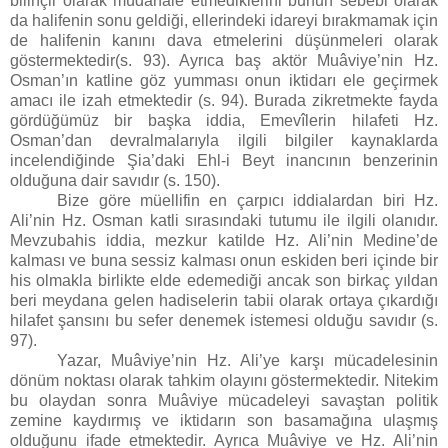
bilinçli olarak müdahale etmediklerini bunun sebebi olarak
da halifenin sonu geldiği, ellerindeki idareyi bırakmamak için
de halifenin kanını dava etmelerini düşünmeleri olarak
göstermektedir(s. 93). Ayrıca baş aktör Muâviye’nin Hz.
Osman’ın katline göz yumması onun iktidarı ele geçirmek
amacı ile izah etmektedir (s. 94). Burada zikretmekte fayda
gördüğümüz bir başka iddia, Emevîlerin hilafeti Hz.
Osman’dan devralmalarıyla ilgili bilgiler kaynaklarda
incelendiğinde Şia’daki Ehl-i Beyt inancının benzerinin
olduğuna dair savıdır (s. 150).
Bize göre müellifin en çarpıcı iddialardan biri Hz.
Ali’nin Hz. Osman katli sırasındaki tutumu ile ilgili olanıdır.
Mevzubahis iddia, mezkur katilde Hz. Ali’nin Medine’de
kalması ve buna sessiz kalması onun eskiden beri içinde bir
his olmakla birlikte elde edemediği ancak son birkaç yıldan
beri meydana gelen hadiselerin tabii olarak ortaya çıkardığı
hilafet şansını bu sefer denemek istemesi olduğu savıdır (s.
97).
Yazar, Muâviye’nin Hz. Ali’ye karşı mücadelesinin
dönüm noktası olarak tahkim olayını göstermektedir. Nitekim
bu olaydan sonra Muâviye mücadeleyi savaştan politik
zemine kaydırmış ve iktidarın son basamağına ulaşmış
olduğunu ifade etmektedir. Ayrıca Muâviye ve Hz. Ali’nin