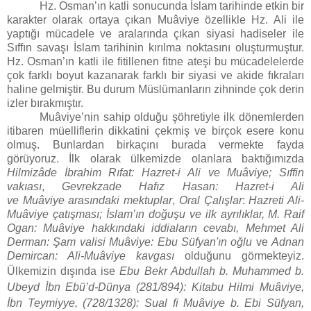
Hz. Osman’ın katli sonucunda İslam tarihinde etkin bir
karakter olarak ortaya çıkan Muâviye özellikle Hz. Ali ile
yaptığı mücadele ve aralarında çıkan siyasi hadiseler ile
Sıffın savaşı İslam tarihinin kırılma noktasını oluşturmuştur.
Hz. Osman’ın katli ile fitillenen fitne ateşi bu mücadelelerde
çok farklı boyut kazanarak farklı bir siyasi ve akide fıkraları
haline gelmiştir. Bu durum Müslümanların zihninde çok derin
izler bırakmıştır.
Muâviye’nin sahip olduğu şöhretiyle ilk dönemlerden
itibaren müelliflerin dikkatini çekmiş ve birçok esere konu
olmuş. Bunlardan birkaçını burada vermekte fayda
görüyoruz. İlk olarak ülkemizde olanlara baktığımızda
Hilmizâde İbrahim Rıfat: Hazret-i Ali ve Muâviye; Sıffin
vakıası
,
Gevrekzade Hafız Hasan: Hazret-i Ali
ve Muâviye arasındaki mektuplar
,
Oral Çalışlar
:
Hazreti Ali-
Muâviye çatışması; İslam’ın doğuşu ve ilk ayrılıklar,
M. Raif
Ogan: Muâviye hakkındaki iddiaların cevabı, Mehmet Ali
Derman: Şam valisi Muâviye: Ebu Süfyan'ın oğlu
ve
Adnan
Demircan: Ali-Muâviye kavgası
olduğunu görmekteyiz.
Ülkemizin dışında ise
Ebu Bekr Abdullah b. Muhammed b.
Ubeyd İbn Ebü’d-Dünya (281/894): Kitabu Hilmi
Muâviye,
İbn Teymiyye, (728/1328): Sual fi
Muâviye
b. Ebi Süfyan,