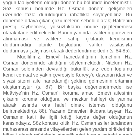
yoğun faaliyetlerin olduğu dönem bu bölümde incelenmiştir.
Söz konusu bölümde Hz. Osman dönemi gelişmeleri
üzerinde fazla durulduğuna rahatlıkla söyleyebiliriz. Bu
dönemde ortaya çıkan çözülmelerin sebebi olarak; Halifenin
prestij kaybetmesi, yolsuzlukların önüne geçilememesi
olarak ifade edilmektedir. Bunun yanında
valilerin görevden
alınmaması ve valilere sahip çıkılarak kendisinin
doldurmadığı otorite boşluğunu valiler vasıtasıyla
doldurmaya çalışması olarak değerlendirmektedir (s. 84-85).
Müellifimiz, Emevî hanedanlığının temelinin Hz.
Osman döneminde atıldığını söylenmektedir. Nitekim Hz.
Osman selefinden devraldığı bütünlük arz eden toplumu
kendi cemaat ve yakın çevresiyle Kureyş’e dayanan idari ve
siyasi sitemi aile hanedanlığı şekline gelmesinin ortamını
oluşturmuştur (s. 87). Bir başka değerlendirmede ise
Muâviye’nin Hz. Osman’ı koruma amacı Emevî ailesinin
çıkarını koruma olduğunu ve mezkur halifeyi de yanına
alarak aslında ona halef olmak istemesi olduğunu
belirtmektedir(s. 88). Yazarın Emevîleri iktidara taşıyan Hz.
Osman’ın katli ile ilgili kritiği kayda değer olduğunun
kanısındayız. Söz konusu kritik, Hz. Osman asiler tarafından
muhasarası sırasında vilayetlerden gelen yardım birliklerinin