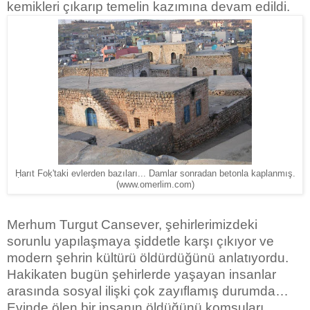
kemikleri çıkarıp temelin kazımına devam edildi.
Ḥarıt Foḳ'taki evlerden bazıları... Damlar sonradan betonla kaplanmış.
(www.omerlim.com)
Merhum Turgut Cansever, şehirlerimizdeki
sorunlu yapılaşmaya şiddetle karşı çıkıyor ve
modern şehrin kültürü öldürdüğünü anlatıyordu.
Hakikaten bugün şehirlerde yaşayan insanlar
arasında sosyal ilişki çok zayıflamış durumda…
Evinde ölen bir insanın öldüğünü komşuları