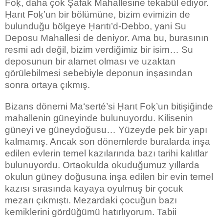
Foḳ, daha çok Şafak Mahallesine tekabül ediyor.
Ḥarıt Foḳ’un bir bölümüne, bizim evimizin de
bulunduğu bölgeye Ḥarıtı’d-Debbo, yani Su
Deposu Mahallesi de deniyor. Ama bu, burasının
resmi adı değil, bizim verdiğimiz bir isim… Su
deposunun bir alamet olması ve uzaktan
görülebilmesi sebebiyle deponun inşasından
sonra ortaya çıkmış.
Bizans dönemi Ma‘serté’si Ḥarıt Foḳ’un bitişiğinde
mahallenin güneyinde bulunuyordu. Kilisenin
güneyi ve güneydoğusu… Yüzeyde pek bir yapı
kalmamış. Ancak son dönemlerde buralarda inşa
edilen evlerin temel kazılarında bazı tarihi kalıtlar
bulunuyordu. Ortaokulda okuduğumuz yıllarda
okulun güney doğusuna inşa edilen bir evin temel
kazısı sırasında kayaya oyulmuş bir çocuk
mezarı çıkmıştı. Mezardaki çocuğun bazı
kemiklerini gördüğümü hatırlıyorum. Tabii