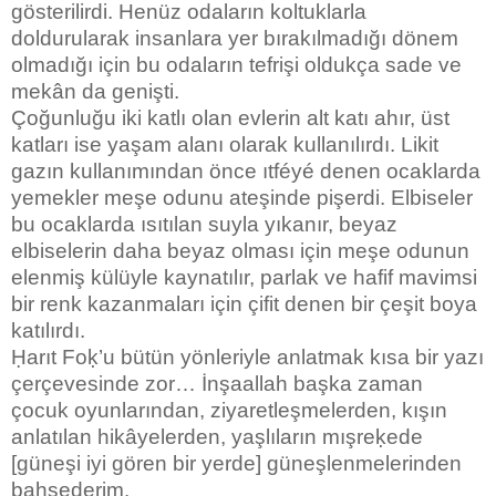
gösterilirdi. Henüz odaların koltuklarla
doldurularak insanlara yer bırakılmadığı dönem
olmadığı için bu odaların tefrişi oldukça sade ve
mekân da genişti.
Çoğunluğu iki katlı olan evlerin alt katı ahır, üst
katları ise yaşam alanı olarak kullanılırdı. Likit
gazın kullanımından önce ıtféyé denen ocaklarda
yemekler meşe odunu ateşinde pişerdi. Elbiseler
bu ocaklarda ısıtılan suyla yıkanır, beyaz
elbiselerin daha beyaz olması için meşe odunun
elenmiş külüyle kaynatılır, parlak ve hafif mavimsi
bir renk kazanmaları için çifit denen bir çeşit boya
katılırdı.
Ḥarıt Foḳ’u bütün yönleriyle anlatmak kısa bir yazı
çerçevesinde zor… İnşaallah başka zaman
çocuk oyunlarından, ziyaretleşmelerden, kışın
anlatılan hikâyelerden, yaşlıların mışreḳede
[güneşi iyi gören bir yerde] güneşlenmelerinden
bahsederim.