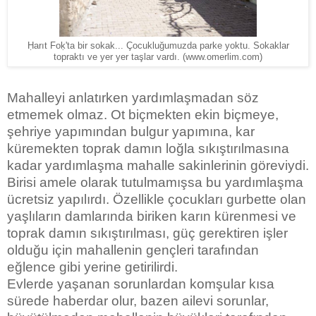
Ḥarıt Foḳ'ta bir sokak... Çocukluğumuzda parke yoktu. Sokaklar
(www.omerlim.com)
topraktı ve yer yer taşlar vardı.
Mahalleyi anlatırken yardımlaşmadan söz
etmemek olmaz. Ot biçmekten ekin biçmeye,
şehriye yapımından bulgur yapımına, kar
küremekten toprak damın loğla sıkıştırılmasına
kadar yardımlaşma mahalle sakinlerinin göreviydi.
Birisi amele olarak tutulmamışsa bu yardımlaşma
ücretsiz yapılırdı. Özellikle çocukları gurbette olan
yaşlıların damlarında biriken karın kürenmesi ve
toprak damın sıkıştırılması, güç gerektiren işler
olduğu için mahallenin gençleri tarafından
eğlence gibi yerine getirilirdi.
Evlerde yaşanan sorunlardan komşular kısa
sürede haberdar olur, bazen ailevi sorunlar,