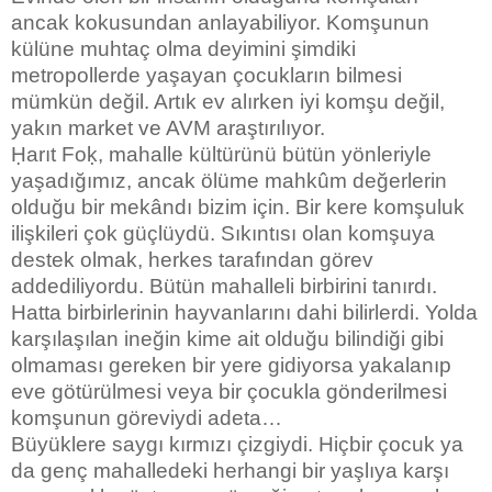
ancak kokusundan anlayabiliyor. Komşunun
külüne muhtaç olma deyimini şimdiki
metropollerde yaşayan çocukların bilmesi
mümkün değil. Artık ev alırken iyi komşu değil,
yakın market ve AVM araştırılıyor.
Ḥarıt Foḳ, mahalle kültürünü bütün yönleriyle
yaşadığımız, ancak ölüme mahkûm değerlerin
olduğu bir mekândı bizim için. Bir kere komşuluk
ilişkileri çok güçlüydü. Sıkıntısı olan komşuya
destek olmak, herkes tarafından görev
addediliyordu. Bütün mahalleli birbirini tanırdı.
Hatta birbirlerinin hayvanlarını dahi bilirlerdi. Yolda
karşılaşılan ineğin kime ait olduğu bilindiği gibi
olmaması gereken bir yere gidiyorsa yakalanıp
eve götürülmesi veya bir çocukla gönderilmesi
komşunun göreviydi adeta…
Büyüklere saygı kırmızı çizgiydi. Hiçbir çocuk ya
da genç mahalledeki herhangi bir yaşlıya karşı