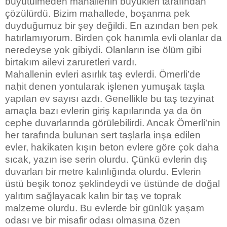
büyütülmeden mahallenin büyükleri tarafından
çözülürdü. Bizim mahallede, boşanma pek
duyduğumuz bir şey değildi. En azından ben pek
hatırlamıyorum. Birden çok hanımla evli olanlar da
neredeyse yok gibiydi. Olanların ise ölüm gibi
birtakım ailevi zaruretleri vardı.
Mahallenin evleri asırlık taş evlerdi. Ömerli’de
naḥit denen yontularak işlenen yumuşak taşla
yapılan ev sayısı azdı. Genellikle bu taş tezyinat
amaçla bazı evlerin giriş kapılarında ya da ön
cephe duvarlarında görülebilirdi. Ancak Ömerli’nin
her tarafında bulunan sert taşlarla inşa edilen
evler, hakikaten kışın beton evlere göre çok daha
sıcak, yazın ise serin olurdu. Çünkü evlerin dış
duvarları bir metre kalınlığında olurdu. Evlerin
üstü beşik tonoz şeklindeydi ve üstünde de doğal
yalıtım sağlayacak kalın bir taş ve toprak
malzeme olurdu. Bu evlerde bir günlük yaşam
odası ve bir misafir odası olmasına özen