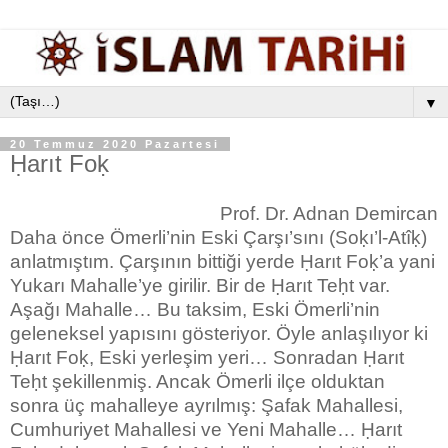
▼
20 Temmuz 2020 Pazartesi
Ḥarıt Foḳ
Prof. Dr. Adnan Demircan
Daha önce Ömerli’nin Eski Çarşı’sını (Soḳı’l-Atîḳ)
anlatmıştım. Çarşının bittiği yerde Ḥarıt Foḳ’a yani
Yukarı Mahalle’ye girilir. Bir de Ḥarıt Teḥt var.
Aşağı Mahalle… Bu taksim, Eski Ömerli’nin
geleneksel yapısını gösteriyor. Öyle anlaşılıyor ki
Ḥarıt Foḳ, Eski yerleşim yeri… Sonradan Ḥarıt
Teḥt şekillenmiş. Ancak Ömerli ilçe olduktan
sonra üç mahalleye ayrılmış: Şafak Mahallesi,
Cumhuriyet Mahallesi ve Yeni Mahalle… Ḥarıt