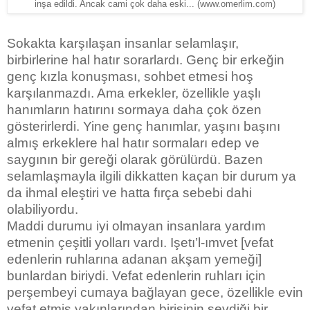
(www.omerlim.com)
inşa edildi. Ancak cami çok daha eski...
Sokakta karşılaşan insanlar selamlaşır,
birbirlerine hal hatır sorarlardı. Genç bir erkeğin
genç kızla konuşması, sohbet etmesi hoş
karşılanmazdı. Ama erkekler, özellikle yaşlı
hanımların hatırını sormaya daha çok özen
gösterirlerdi. Yine genç hanımlar, yaşını başını
almış erkeklere hal hatır sormaları edep ve
saygının bir gereği olarak görülürdü. Bazen
selamlaşmayla ilgili dikkatten kaçan bir durum ya
da ihmal eleştiri ve hatta fırça sebebi dahi
olabiliyordu.
Maddi durumu iyi olmayan insanlara yardım
etmenin çeşitli yolları vardı. Işetı’l-ımvet [vefat
edenlerin ruhlarına adanan akşam yemeği]
bunlardan biriydi. Vefat edenlerin ruhları için
perşembeyi cumaya bağlayan gece, özellikle evin
vefat etmiş yakınlarından birisinin sevdiği bir