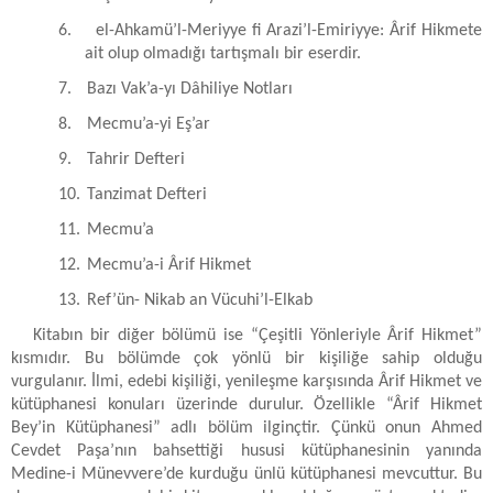
6.
el-Ahkamü’l-Meriyye fi Arazi’l-Emiriyye: Ârif Hikmete
ait olup olmadığı tartışmalı bir eserdir.
7.
Bazı Vak’a-yı Dâhiliye Notları
8.
Mecmu’a-yi Eş’ar
9.
Tahrir Defteri
10.
Tanzimat Defteri
11.
Mecmu’a
12.
Mecmu’a-i Ârif Hikmet
13.
Ref’ün- Nikab an Vücuhi’l-Elkab
Kitabın bir diğer bölümü ise “Çeşitli Yönleriyle Ârif Hikmet”
kısmıdır. Bu bölümde çok yönlü bir kişiliğe sahip olduğu
vurgulanır. İlmi, edebi kişiliği, yenileşme karşısında Ârif Hikmet ve
kütüphanesi konuları üzerinde durulur. Özellikle “Ârif Hikmet
Bey’in Kütüphanesi” adlı bölüm ilginçtir. Çünkü onun Ahmed
Cevdet Paşa’nın bahsettiği hususi kütüphanesinin yanında
Medine-i Münevvere’de kurduğu ünlü kütüphanesi mevcuttur. Bu