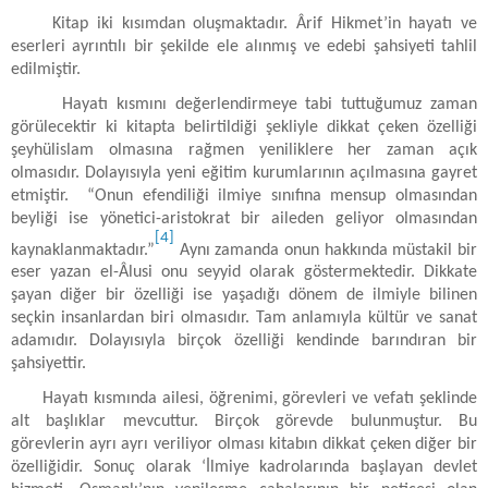
Kitap iki kısımdan oluşmaktadır. Ârif Hikmet’in hayatı ve
eserleri ayrıntılı bir şekilde ele alınmış ve edebi şahsiyeti tahlil
edilmiştir.
Hayatı kısmını değerlendirmeye tabi tuttuğumuz zaman
görülecektir ki kitapta belirtildiği şekliyle dikkat çeken özelliği
şeyhülislam olmasına rağmen yeniliklere her zaman açık
olmasıdır. Dolayısıyla yeni eğitim kurumlarının açılmasına gayret
etmiştir.
“Onun efendiliği ilmiye sınıfına mensup olmasından
beyliği ise yönetici-aristokrat bir aileden geliyor olmasından
[4]
kaynaklanmaktadır.”
Aynı zamanda onun hakkında müstakil bir
eser yazan el-Âlusi onu seyyid olarak göstermektedir. Dikkate
şayan diğer bir özelliği ise yaşadığı dönem de ilmiyle bilinen
seçkin insanlardan biri olmasıdır. Tam anlamıyla kültür ve sanat
adamıdır. Dolayısıyla birçok özelliği kendinde barındıran bir
şahsiyettir.
Hayatı kısmında ailesi, öğrenimi, görevleri ve vefatı şeklinde
alt başlıklar mevcuttur. Birçok görevde bulunmuştur. Bu
görevlerin ayrı ayrı veriliyor olması kitabın dikkat çeken diğer bir
özelliğidir. Sonuç olarak ‘İlmiye kadrolarında başlayan devlet