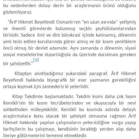
bu nedenlerden dolayı derin bir araştırmanın ürünü olduğunu
gözlemliyoruz.
“Ârif Hikmet Beyefendi Osmanlı’nın “en uzun asrında” yetişmiş
ve önemli görevlerde bulunmuş seçkin şeyhülislamlarından
birisidir. Sadece ilmi ve dini bürokrasi içinde kalmamış, dönemin
yeni tesis edilen kurullarında görev almış ve bir kısım yeniliklere
öncü olmuş bir devlet adamıdır. Aynı zamanda o dönemin, siyasi
sosyal meselelerine duyarlılığıyla da üzerinde durulması gereken
[3]
bir şahsiyettir.”
Kitaptan alıntıladığımız yukarıdaki paragraf, Ârif Hikmet
Beyefendi hakkında biyografik bir eser yazmanın gerekliliğini
ortaya koymak için zannederiz ki yeterlidir.
Kitap Takdimle başlamaktadır. Takdim kısmı daha çok Sayın
Kemikli’nin bir kısım tecrübelerinden ve okuyucuyla bir nevi
sohbetinden müteşekkildir. Kemikli bu kısımda aslında detaylı
araştırmalara konu olacak bir şahsiyet olmasına rağmen Ârif
Hikmet hakkında yapılan çalışmaların yetersizliğine vurgu yapıp
tarihçilerin bu çalışmayı, kendisinin bıraktığı yerden alıp daha
ileriye götürmelerini temenni etmektedir.