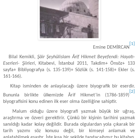
[1]
Emine DEMİRCAN
Bilal Kemikli,
Şâir Şeyhülislam Ârif Hikmet Beyefendi: Hayatı-
Eserleri- Şiirleri
, Kitabevi, İstanbul 2011, Takdim+ Önsöz+ 133
sayfa+ Bibliyografya (s. 135-139)+ Sözlük (s. 141-158)+ Ekler (s.
161-166).
Kitap isminden de anlaşılacağı üzere biyografik bir eserdir.
[2]
Bununla birlikte ülkemizde Ârif Hikmet’in (1786-1859)
biyografisini konu edinen ilk eser olma özelliğine sahiptir.
Malum olduğu üzere biyografi yazmak büyük bir uğraş,
araştırma ve özveri gerektirir. Çünkü bir kişinin tarihini yazmak
sanıldığı kadar kolay değildir. Burada olgulardan yola çıkarak bir
tarih yazımı söz konusu değil, bir kimseyi anlamak ve
anlatabilmek esastır. İşte kısa bir şekilde tanıtacağımız bu kitabın,