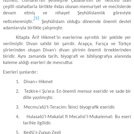
hizmeti, Osmanlı’nın yenileşme çabalarının bir neticesi olan
çeşitli ıslahatlarla birlikte ihdas olunan memuriyet ve meclislerde
devam etmiş ve nihayet Şeyhülislamlık göreviyle
[5]
neticelenmiştir.’
Şeyhülislam olduğu dönemde önemli devlet
adamlarıyla birlikte çalışmıştır.
Kitapta Ârif Hikmet’in eserlerine ayrıntılı bir şekilde yer
verilmiştir. Divan sahibi bir şairdir. Arapça, Farsça ve Türkçe
şiirlerinden oluşan Divan’ı divan şiirinin önemli örneklerinden
biridir. Aynı zamanda tarih, biyografi ve bibliyografya alanında
kaleme aldığı eserleri de mevcuttur.
Eserleri şunlardır:
1.
Divan-ı Hikmet
2.
Tezkire-i Şu’ara: En önemli mensur eseridir ve sade bir
dille yazılmıştır.
3.
Mecmu’atü’t-Teracim: İkinci biyografik eseridir.
4.
Hulasatü’l-Makalat fi Mecalisi’l-Mukalemat: Bu eseri
tarihle ilgilidir.
5.
Keşfü’z-Zunun Zeyli