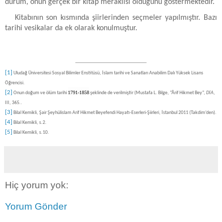
durum, onun gerçek bir kitap meraklısı olduğunu göstermektedir.
Kitabının son kısmında şiirlerinden seçmeler yapılmıştır. Bazı
tarihi vesikalar da ek olarak konulmuştur.
[1]
Uludağ Üniversitesi Sosyal Bilimler Enstitüsü, İslam tarihi ve Sanatları Anabilim Dalı Yüksek Lisans
Öğrencisi.
[2]
1791-1858
Onun doğum ve ölüm tarihi
şeklinde de verilmiştir (Mustafa L. Bilge, “Ârif Hikmet Bey”,
DİA
,
III, 365..
[3]
Bilal Kemikli, Şair Şeyhülislam Arif Hikmet Beyefendi Hayatı-Eserleri-Şiirleri, İstanbul 2011 (Takdim’den).
[4]
Bilal Kemikli, s.2.
[5]
Bilal Kemikli, s.10.
Hiç yorum yok:
Yorum Gönder