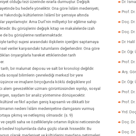
iyet olduğu tezi üzerinde ısrarla durmuştur. Değişik
Dr. İsma
nihayetinde bu hedefe yöneliktir. Ona göre İslâm medeniyeti,
Prof. Dr
 Yakındoğu kültürlerinin İslâmî bir şemsiye altında
ar yayınlamıştır. Ama Durî’nin milliyetçi bir eğilime sahip
Doç. Dr
ktedir. Bu görüşlerini değişik kitap ve makalelerde izah
Doç. Dr
e de bu görüşlerine rastlanmaktadır.
le tarihçi sujesi arasındaki ilişkilerin içeriğini saptamaya
Dr. Halil
ihsel veriler karşısındaki tutumlarını değerlendirir. Ona göre
Dr. Öğr
dıkları önyargılarla hareket ettiklerinden tarih
er.
Prof. Dr
tarih, bir malumat deposu ve salt bir kronoloji değildir.
Arş. Gö
nda sosyal bilimlerin çevrelediği merkezî bir yere
üşünce ve imajların birçoğunda köklü değişiklere yol
Dr. Öğr.
harcı alem gevezelikler uzmanı görüntüsünden sıyrılıp, sosyal
Prof. Dr
çirgen, saydam bir analiz yöntemine dönüşecektir.
î, kültürel ve fikrî açıdan geniş kapsamlı ve dikkatli bir
Prof. D
 ihtimamın nedeni İslâm medeniyetine damgasını vurmuş
Yrd. Doç
rtaya çıkmış ve netleşmiş olmasıdır. (s. 9)
e çeşitli saha ve özellikleriyle ortamın ilişkisi neticesinde
Doç. Dr
ikle bedevî toplumlarda daha güçlü olarak hissedilir. Bu
Doç. Dr
ygun olarak medeniyet ve kültürlerini meydana getirmeleri