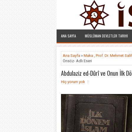
ANA SAYFA
MÜSLÜMAN DEVLETLER TARIHI
Ana Sayfa
»
Maka
,
Prof. Dr. Mehmet Salih
Önsöz- Adlı Eseri
Abdulaziz ed-Dûrî ve Onun İlk Dö
Hiç yorum yok