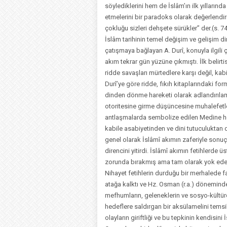
söylediklerini hem de İslâm’ın ilk yıllarında
etmelerini bir paradoks olarak değerlendirir
çokluğu sizleri dehşete sürükler” der.(s. 7
İslâm tarihinin temel değişim ve gelişim di
çatışmaya bağlayan A. Durî, konuyla ilgili ç
akım tekrar gün yüzüne çıkmıştı. İlk belirti
ridde savaşları mürtedlere karşı değil, kabi
Durî’ye göre ridde, fıkıh kitaplarındaki fo
dinden dönme hareketi olarak adlandırıla
otoritesine girme düşüncesine muhalefetle
antlaşmalarda sembolize edilen Medine h
kabile asabiyetinden ve dini tutuculuktan
genel olarak İslâmî akımın zaferiyle sonuç
direncini yitirdi. İslâmî akımın fetihlerde
zorunda bırakmış ama tam olarak yok ed
Nihayet fetihlerin durduğu bir merhalede fa
atağa kalktı ve Hz. Osman (r.a.) dönemindeki
mefhumların, geleneklerin ve sosyo-kültüre
hedeflere saldırgan bir aksülamelini tems
olayların giriftliği ve bu tepkinin kendisin