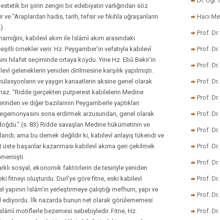
Dr. Öğr
 estetik bir şiirin zengin bir edebiyatın varlığından söz
 ve “Araplardan hadis, tarih, tefsir ve fıkıhla uğraşanların
Hacı Me
4)
Prof. Dr
namiğini, kabilevî akım ile İslâmî akım arasındaki
eşitli örnekler verir. Hz. Peygamber’in vefatıyla kabilevî
Prof. Dr
sini hilafet seçiminde ortaya koydu. Yine Hz. Ebû Bekir’in
Prof. Dr
levî geleneklerin yeniden dirilmesine karşılık yapılmıştı.
rmülasyonların ve yaygın kanaatlerin aksine genel olarak
Prof. Dr
maz. “Ridde gerçekten putperest kabilelerin Medine
Prof. Dr
rinden ve diğer bazılarının Peygamberle yaptıkları
egemonyasını sona erdirmek arzusundan, genel olarak
Prof. D
 doğdu.” (s. 83) Ridde savaşları Medine hükümetinin ve
Prof. D
landı; ama bu demek değildir ki, kabilevî anlayış tükendi ve
 üst üste başarılar kazanması kabilevî akıma geri çekilmek
Prof. Dr
ememişti.
Prof. Dr
rklı sosyal, ekonomik faktörlerin de tesiriyle yeniden
 fitneyi oluşturdu. Durî’ye göre fitne, eski kabilevî
Prof. Dr
l yapının İslâm’ın yerleştirmeye çalıştığı mefhum, yapı ve
Prof. Dr
il ediyordu. İlk nazarda bunun net olarak görülememesi
i İslâmî motiflerle bezemesi sebebiyledir. Fitne, Hz.
Prof. Dr.