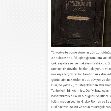
Türkçe’ye tercüme etmenin çok zor olduğu
Abdulaziz ed-Dûrî, işlediği konulara vukufiye
çok sayıda eser ve makalenin sahibidir. O, 
tarihinin ilk devirleri hakkındaki yorum ve 
nazariye birçok tarihçi tarafından kabul ed
görüşlerini nakzeden ciddi, seviyeli ve der
Durî, ne yazık ki, müsteşriklerden etkilenen
Tarihçilerin bir kısmı ise, Durî’yi bazı çalı
başarabilmiş bir alim olduğunu belirtirler.
İslâm medeniyetinin, Greko-Romen ve Sasa
Durî’nin tavrı açıktır ve onun müsteşriklerde