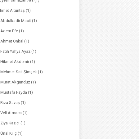
. Üyesi Ramazan Ata
(1)
hmet Altuntaş
(1)
. Abdulkadir Macit
(1)
. Adem Efe
(1)
. Ahmet Önkal
(1)
. Fatih Yahya Ayaz
(1)
. Hikmet Akdemir
(1)
r. Mehmet Sait Şimşek
(1)
r. Murat Akgündüz
(1)
. Mustafa Fayda
(1)
. Rıza Savaş
(1)
. Veli Atmaca
(1)
. Ziya Kazıcı
(1)
 Ünal Kılıç
(1)