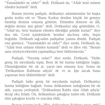
“Yanındakiler ne oldu?” dedi. Delikanlı da, “
Allah beni onların
elinden kurtardı
” dedi.
Bunun üzerine padişah, delikanlıyı adamlarından bir başka
gruba teslim etti ve “Bunu Karkur denilen küçük bir gemiye
bindirip denizin ortasına götürün. Dininden dönerse ne âlâ,
değilse denize atın gitsin” dedi. Delikanlıyı alıp götürdüler. O,
“
Allah’ım, beni bunların elinden dilediğin şekilde kurtar!
” diye
dua etti. Gemi içindekilerle beraber ala-bora oldu, hepsi
boğuldu. Delikanlı sağ-salim padişahın yanına döndü. Padişah
onu görünce, “Yanındakiler ne oldu?” diye sordu. Delikanlı da,
“
Allah beni onların elinden kurtardı”
dedi ve ilâve etti: “
Benim
sana söyleyeceklerimi yapmadıkça beni öldüremezsin.”
Padişah, “Neymiş onlar?” diye sordu. Delikanlı, “
Halkı
geniş bir meydanda topla. Beni de bir hurma kütüğüne bağla.
Oktanlığımdan bir ok al, yayın tam ortasına koy. Sonra da
‘Delikanlının Rabbının adıyla’ de ve at. İşte ancak bunu
yaparsan beni öldürebilirsin
” dedi.
Padişah halkı geniş bir meydanda topladı. Delikanlıyı
hurma kütüğüne bağladı. Sonra delikanlının sudağından bir ok
aldı, yayına yerleştirdi. ‘
Delikanlının Rabbı olan Allah adıyla
’
deyip oku fırlattı. Ok, delikanlının şakağına isabet etti. Delikanlı
elini şakağına koydu ve oracıkta öldü.
Bunun üzerine halk, “
Biz, delikanlının Rabbına iman ettik”