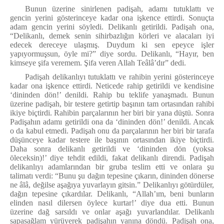
Bunun üzerine sinirlenen padişah, adamı tutuklattı ve
gencin yerini gösterinceye kadar ona işkence ettirdi. Sonuçta
adam gencin yerini söyledi. Delikanlı getirildi. Padişah ona,
“Delikanlı, demek senin sihirbazlığın körleri ve alacaları iyi
edecek dereceye ulaşmış. Duydum ki sen epeyce işler
yapıyormuşsun, öyle mi?” diye sordu. Delikanlı, “Hayır,
ben
kimseye şifa veremem. Şifa veren Allah Teâlâ’dır
” dedi.
Padişah delikanlıyı tutuklattı ve rahibin yerini gösterinceye
kadar ona işkence ettirdi. Neticede rahip getirildi ve kendisine
‘dininden dön!’ denildi. Rahip bu teklife yanaşmadı. Bunun
üzerine padişah, bir testere getirtip başının tam ortasından rahibi
ikiye biçtirdi. Rahibin parçalarının her biri bir yana düştü. Sonra
Padişahın adamı getirildi ona da ‘dininden dön!’ denildi. Ancak
o da kabul etmedi. Padişah onu da parçalarının her biri bir tarafa
düşünceye kadar testere ile başının ortasından ikiye biçtirdi.
Daha sonra delikanlı getirildi ve ‘dininden dön (yoksa
öleceksin)!’ diye tehdit edildi, fakat delikanlı direndi. Padişah
delikanlıyı adamlarından bir gruba teslim etti ve onlara şu
talimatı verdi: “Bunu şu dağın tepesine çıkarın, dininden dönerse
ne âlâ, değilse aşağıya yuvarlayın gitsin.” Delikanlıyı götürdüler,
dağın tepesine çıkardılar. Delikanlı, “
Allah’ım, beni bunların
elinden nasıl dilersen öylece kurtar!’
diye dua etti. Bunun
üzerine dağ sarsıldı ve onlar aşağı yuvarlandılar. Delikanlı
sapasağlam yürüyerek padişahın yanına döndü. Padişah ona,