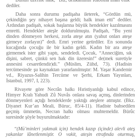
dediler.
Daha sonra durumu padişaha ileterek, “Gördün mü,
çekindiğin şey nihayet başına geldi; halk iman etti” dediler.
Ardından padişah, sokak başlarına büyük hendekler kazılmasını
emretti. Hendekler ateşle doldurulmuştu. Padişah, “Bu yeni
dinden dönmeyen herkesi, zorla ateşe atın (yahut onları ateşe
girmeye zorlayın)” dedi. Emri yerine getirdiler. En sonunda
kucağında çocuğu ile bir kadın geldi. Kadın bir ara ateşe
girmemek ister gibi yaptı, sendeledi. Çocuk, “
Anneciğim, sık
dişini, sabret, çünkü sen hak din üzeresin!
” de(mek suretiyle
annesini cesaretlendir)di.” (Müslim, Zühd, 73). (Hadisin
tercümesinde şu kaynaktan yararlanılmıştır: M. Yaşar Kandemir
vd., Riyazus-Salihin Tercüme ve Şerhi, Erkam Yayınları,
İstanbul, 1997, I, 223).
Rivayete göre Necrân halkı Hıristiyanlığı kabul edince,
Himyer Kralı Yahudi Zû Nuvâs onlara savaş açmış, dinlerinden
dönmeyenleri açtığı hendeklerde yaktığı ateşlere atmıştır. (Bkz.
Diyanet Kur’an Meali, Büruc, 85/4-11). Hadiste bahsedilen
geçmiş ümmetin, Necran halkı olması muhtemeldir. Bürûc
suresinde şöyle buyurulmaktadır:
“
(Mü’minleri yakmak için) hendek kazıp (içinde) alevli ateş
yakanlar lânetlenmiştir. O vakit, ateşin etrafında oturmuş,