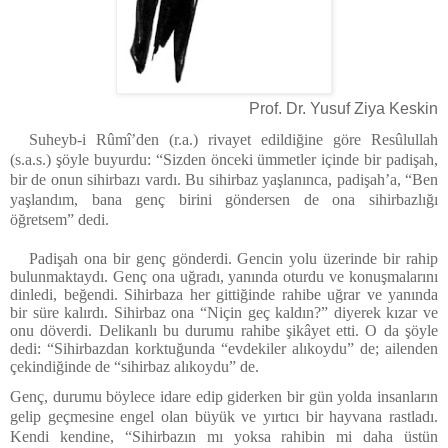
Prof. Dr. Yusuf Ziya Keskin
Suheyb-i Rûmî’den (r.a.) rivayet edildiğine göre Resûlullah
(s.a.s.) şöyle buyurdu: “Sizden önceki ümmetler içinde bir padişah,
bir de onun sihirbazı vardı. Bu sihirbaz yaşlanınca, padişah’a, “Ben
yaşlandım, bana genç birini göndersen de ona sihirbazlığı
öğretsem” dedi.
Padişah ona bir genç gönderdi. Gencin yolu üzerinde bir rahip
bulunmaktaydı. Genç ona uğradı, yanında oturdu ve konuşmalarını
dinledi, beğendi. Sihirbaza her gittiğinde rahibe uğrar ve yanında
bir süre kalırdı. Sihirbaz ona “Niçin geç kaldın?” diyerek kızar ve
onu döverdi. Delikanlı bu durumu rahibe şikâyet etti. O da şöyle
dedi: “Sihirbazdan korktuğunda “evdekiler alıkoydu” de; ailenden
çekindiğinde de “sihirbaz alıkoydu” de.
Genç, durumu böylece idare edip giderken bir gün yolda insanların
gelip geçmesine engel olan büyük ve yırtıcı bir hayvana rastladı.
Kendi kendine, “Sihirbazın mı yoksa rahibin mi daha üstün