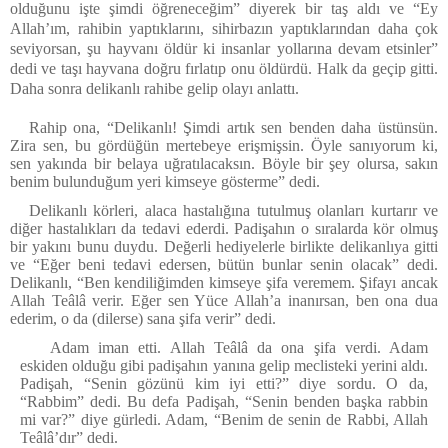
olduğunu işte şimdi öğreneceğim” diyerek bir taş aldı ve “Ey
Allah’ım, rahibin yaptıklarını, sihirbazın yaptıklarından daha çok
seviyorsan, şu hayvanı öldür ki insanlar yollarına devam etsinler”
dedi ve taşı hayvana doğru fırlatıp onu öldürdü. Halk da geçip gitti.
Daha sonra delikanlı rahibe gelip olayı anlattı.
Rahip ona, “Delikanlı! Şimdi artık sen benden daha üstünsün.
Zira sen, bu gördüğün mertebeye erişmişsin. Öyle sanıyorum ki,
sen yakında bir belaya uğratılacaksın. Böyle bir şey olursa, sakın
benim bulunduğum yeri kimseye gösterme” dedi.
Delikanlı körleri, alaca hastalığına tutulmuş olanları kurtarır ve
diğer hastalıkları da tedavi ederdi. Padişahın o sıralarda kör olmuş
bir yakını bunu duydu. Değerli hediyelerle birlikte delikanlıya gitti
ve “Eğer beni tedavi edersen, bütün bunlar senin olacak” dedi.
Delikanlı, “Ben kendiliğimden kimseye şifa veremem. Şifayı ancak
Allah Teâlâ verir. Eğer sen Yüce Allah’a inanırsan, ben ona dua
ederim, o da (dilerse) sana şifa verir” dedi.
Adam iman etti. Allah Teâlâ da ona şifa verdi. Adam
eskiden olduğu gibi padişahın yanına gelip meclisteki yerini aldı.
Padişah, “Senin gözünü kim iyi etti?” diye sordu. O da,
“Rabbim” dedi. Bu defa Padişah, “Senin benden başka rabbin
mi var?” diye gürledi. Adam, “
Benim de senin de Rabbi, Allah
Teâlâ’dır
”
dedi.