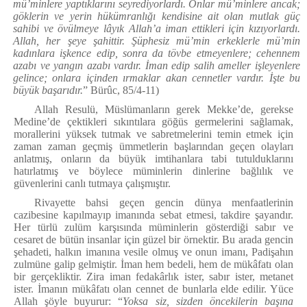
mü’minlere yaptıklarını seyrediyorlardı. Onlar mü’minlere ancak;
göklerin ve yerin hükümranlığı kendisine ait olan mutlak güç
sahibi ve övülmeye lâyık Allah’a iman ettikleri için kızıyorlardı.
Allah, her şeye şahittir. Şüphesiz mü’min erkeklerle mü’min
kadınlara işkence edip, sonra da tövbe etmeyenlere; cehennem
azabı ve yangın azabı vardır. İman edip salih ameller işleyenlere
gelince; onlara içinden ırmaklar akan cennetler vardır. İşte bu
büyük başarıdır.
” Bürûc, 85/4-11)
Allah Resulü, Müslümanların gerek Mekke’de, gerekse
Medine’de çektikleri sıkıntılara göğüs germelerini sağlamak,
morallerini yüksek tutmak ve sabretmelerini temin etmek için
zaman zaman geçmiş ümmetlerin başlarından geçen olayları
anlatmış, onların da büyük imtihanlara tabi tutulduklarını
hatırlatmış ve böylece müminlerin dinlerine bağlılık ve
güvenlerini canlı tutmaya çalışmıştır.
Rivayette bahsi geçen gencin dünya menfaatlerinin
cazibesine kapılmayıp imanında sebat etmesi, takdire şayandır.
Her türlü zulüm karşısında müminlerin gösterdiği sabır ve
cesaret de bütün insanlar için güzel bir örnektir. Bu arada gencin
şehadeti, halkın imanına vesile olmuş ve onun imanı, Padişahın
zulmüne galip gelmiştir. İman hem bedeli, hem de mükâfatı olan
bir gerçekliktir. Zira iman fedakârlık ister, sabır ister, metanet
ister. İmanın mükâfatı olan cennet de bunlarla elde edilir. Yüce
Allah şöyle buyurur:
“
Yoksa siz, sizden öncekilerin başına