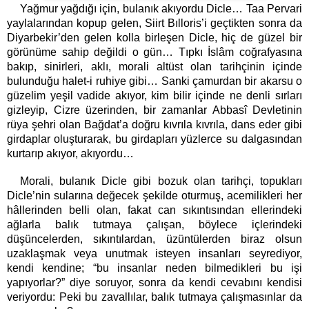
Yağmur yağdığı için, bulanık akıyordu Dicle… Taa Pervari
yaylalarından kopup gelen, Siirt Bılloris’i geçtikten sonra da
Diyarbekir’den gelen kolla birleşen Dicle, hiç de güzel bir
görünüme sahip değildi o gün… Tıpkı İslâm coğrafyasına
bakıp, sinirleri, aklı, morali altüst olan tarihçinin içinde
bulunduğu halet-i ruhiye gibi… Sanki çamurdan bir akarsu o
güzelim yeşil vadide akıyor, kim bilir içinde ne denli sırları
gizleyip, Cizre üzerinden, bir zamanlar Abbasî Devletinin
rüya şehri olan Bağdat’a doğru kıvrıla kıvrıla, dans eder gibi
girdaplar oluşturarak, bu girdapları yüzlerce su dalgasından
kurtarıp akıyor, akıyordu…
Morali, bulanık Dicle gibi bozuk olan tarihçi, topukları
Dicle’nin sularına değecek şekilde oturmuş, acemilikleri her
hâllerinden belli olan, fakat can sıkıntısından ellerindeki
ağlarla balık tutmaya çalışan, böylece içlerindeki
düşüncelerden, sıkıntılardan, üzüntülerden biraz olsun
uzaklaşmak veya unutmak isteyen insanları seyrediyor,
kendi kendine; “bu insanlar neden bilmedikleri bu işi
yapıyorlar?” diye soruyor, sonra da kendi cevabını kendisi
veriyordu: Peki bu zavallılar, balık tutmaya çalışmasınlar da