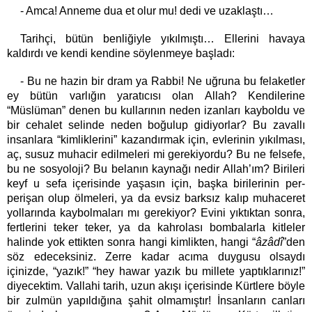
- Amca! Anneme dua et olur mu! dedi ve uzaklaştı…
Tarihçi, bütün benliğiyle yıkılmıştı… Ellerini havaya
kaldırdı ve kendi kendine söylenmeye başladı:
- Bu ne hazin bir dram ya Rabbi! Ne uğruna bu felaketler
ey bütün varlığın yaratıcısı olan Allah? Kendilerine
“Müslüman” denen bu kullarının neden izanları kayboldu ve
bir cehalet selinde neden boğulup gidiyorlar? Bu zavallı
insanlara “kimliklerini” kazandırmak için, evlerinin yıkılması,
aç, susuz muhacir edilmeleri mi gerekiyordu? Bu ne felsefe,
bu ne sosyoloji? Bu belanın kaynağı nedir Allah’ım? Birileri
keyf u sefa içerisinde yaşasın için, başka birilerinin per-
perişan olup ölmeleri, ya da evsiz barksız kalıp muhaceret
yollarında kaybolmaları mı gerekiyor? Evini yıktıktan sonra,
fertlerini teker teker, ya da kahrolası bombalarla kitleler
halinde yok ettikten sonra hangi kimlikten, hangi “
âzâdî
”den
söz edeceksiniz. Zerre kadar acıma duygusu olsaydı
içinizde, “yazık!” “hey hawar yazık bu millete yaptıklarınız!”
diyecektim. Vallahi tarih, uzun akışı içerisinde Kürtlere böyle
bir zulmün yapıldığına şahit olmamıştır! İnsanların canları