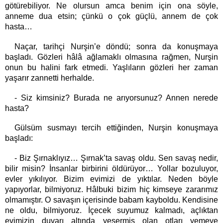
götürebiliyor. Ne olursun amca benim için ona söyle,
anneme dua etsin; çünkü o çok güçlü, annem de çok
hasta…
Naçar, tarihçi Nurşin’e döndü; sonra da konuşmaya
başladı. Gözleri hâlâ ağlamaklı olmasına rağmen, Nurşin
onun bu halini fark etmedi. Yaşlıların gözleri her zaman
yaşarır zannetti herhalde.
- Siz kimsiniz? Burada ne arıyorsunuz? Annen nerede
hasta?
Gülsüm susmayı tercih ettiğinden, Nurşin konuşmaya
başladı:
- Biz Şırnaklıyız… Şırnak’ta savaş oldu. Sen savaş nedir,
bilir misin? İnsanlar birbirini öldürüyor… Yollar bozuluyor,
evler yıkılıyor. Bizim evimizi de yıktılar. Neden böyle
yapıyorlar, bilmiyoruz. Hâlbuki bizim hiç kimseye zararımız
olmamıştır. O savaşın içerisinde babam kayboldu. Kendisine
ne oldu, bilmiyoruz. İçecek suyumuz kalmadı, açlıktan
evimizin duvarı altında yeşermiş olan otları yemeye