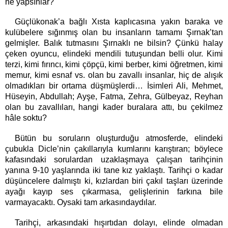
ne yapsınlar?
Güçlükonak’a bağlı Xısta kaplıcasına yakın baraka ve
kulübelere sığınmış olan bu insanların tamamı Şırnak’tan
gelmişler. Balık tutmasını Şırnaklı ne bilsin? Çünkü halay
çeken oyuncu, elindeki mendili tutuşundan belli olur. Kimi
terzi, kimi fırıncı, kimi çöpçü, kimi berber, kimi öğretmen, kimi
memur, kimi esnaf vs. olan bu zavallı insanlar, hiç de alışık
olmadıkları bir ortama düşmüşlerdi… İsimleri Ali, Mehmet,
Hüseyin, Abdullah; Ayşe, Fatma, Zehra, Gülbeyaz, Reyhan
olan bu zavallıları, hangi kader buralara attı, bu çekilmez
hâle soktu?
Bütün bu soruların oluşturduğu atmosferde, elindeki
çubukla Dicle’nin çakıllarıyla kumlarını karıştıran; böylece
kafasındaki sorulardan uzaklaşmaya çalışan tarihçinin
yanına 9-10 yaşlarında iki tane kız yaklaştı. Tarihçi o kadar
düşüncelere dalmıştı ki, kızlardan biri çakıl taşları üzerinde
ayağı kayıp ses çıkarmasa, gelişlerinin farkına bile
varmayacaktı. Oysaki tam arkasındaydılar.
Tarihçi, arkasındaki hışırtıdan dolayı, elinde olmadan