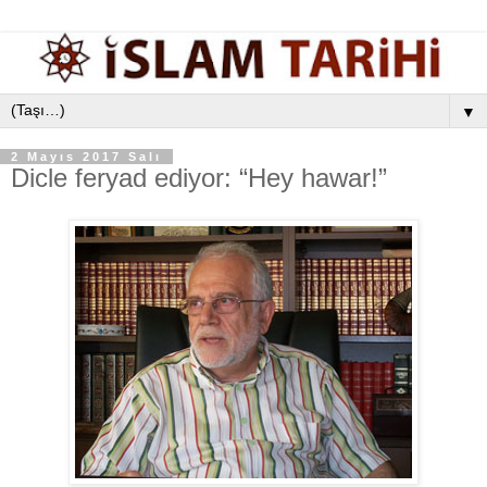
▼
2 Mayıs 2017 Salı
Dicle feryad ediyor: “Hey hawar!”