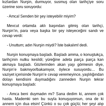
kızlardan Nurşin, durmuyor, susmuş olan tarihçiye soru
üzerine soru soruyordu:
- Amca! Senden bir şey isteyebilir miyim?
Mevcut ortamda aklı başından gitmiş olan tarihçi,
Nurşin’in, para veya başka bir şey isteyeceğini sandı ve
cevap verdi:
- Unuttum; adın Nurşin miydi? İste bakalım! dedi.
Nurşin konuşmaya başladı. Başladı amma, o konuştukça,
tarihçinin nutku kesildi; yüreğine adeta parça parça kan
akmaya başladı. Gözlerinden akan yaşı görmesin diye,
Nurşin’e bakmıyor/bakamıyor, öylece susuyordu… Bu
vaziyet içerisinde Nurşin’e cevap veremeyince, yaşlılığından
dolayı kendisini duymadığını zanneden Nurşin tekrar
konuşmaya başladı:
- Amca beni duymadın mı? Sana dedim ki, annem çok
hasta. Mademki sen bu suyla konuşuyorsun, ona de ki
annem için dua etsin! Çünkü o su çok güçlü; her şeyi alıp