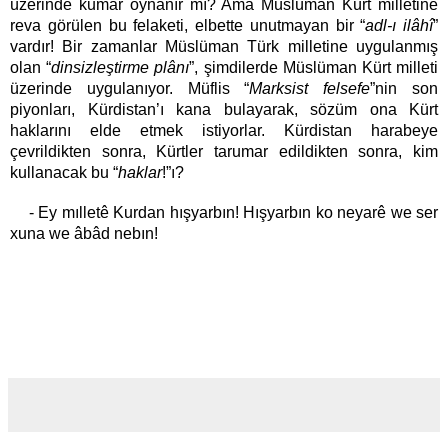
üzerinde kumar oynanır mı? Ama Müslüman Kürt milletine
reva görülen bu felaketi, elbette unutmayan bir “
adl-ı ilâhî
”
vardır! Bir zamanlar Müslüman Türk milletine uygulanmış
olan “
dinsizleştirme plânı
”, şimdilerde Müslüman Kürt milleti
üzerinde uygulanıyor. Müflis “
Marksist felsefe
”nin son
piyonları, Kürdistan’ı kana bulayarak, sözüm ona Kürt
haklarını elde etmek istiyorlar. Kürdistan harabeye
çevrildikten sonra, Kürtler tarumar edildikten sonra, kim
kullanacak bu “
haklar
!”ı?
- Ey mılletê Kurdan hışyarbın! Hışyarbın ko neyarê we ser
xuna we âbâd nebın!