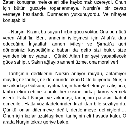
Zaten konuşma melekeleri bile kaybolmak üzereydi. Onun
için bütün gücüyle toparlanmaya, Nurşin’e bir cevap
vermeye hazırlandı. Durmadan yutkunuyordu. Ve nihayet
konuşabildi.
- Nurşin! Kızım, bu suyun hiçbir gücü yoktur. Ona bu gücü
veren Allah’tır. Ben, annenin iyileşmesi için Allah’a dua
edeceğim. İnşaallah annen iyileşir ve Şırnak’a geri
dönersiniz; kaybettiğiniz baban da gelip sizi bulur, size
yeniden bir ev yapar… Çünkü Allah her şeyi yapabilecek
güce sahiptir. Sakın ağlayıp anneni üzme, ona moral ver!
Tarihçinin dediklerini Nurşin anlıyor muydu, anlamıyor
muydu; ne tarihçi, ne de önünde akan Dicle biliyordu. Nurşin
ve arkadaşı Gülsüm, ayrılmak için hareket etmeye çalışınca,
tarihçi elini cebine atarak, her ikisine birkaç kuruş vermek
istedi. Fakat Nurşin ve arkadaşı, tarihçinin parasını kabul
etmediler. Hatta yüz ifadelerinden kızdıkları bile seziliyordu.
Çünkü onlar dilenmeye değil, dertlenmeye gelmişlerdi…
Onun için kızlar uzaklaşırken, tarihçinin eli havada kaldı. O
arada Nurşin tekrar geriye bakıp,