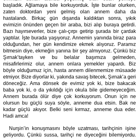
başladık. Ağlamaya bile korkuyorduk. İşte bunlar olurken,
zaten doktordan yeni gelmiş olan annem daha da
hastalandı. Birkaç gün dışarıda kaldıktan sonra, yıkık
evimizin önünden geçen bir araba, bizi alıp buraya getirdi.
Bazı hayırseverler, bize çalı-çırpı getirip şurada bir çardak
yaptılar. İşte burada yaşıyoruz. Annemin yanında biraz para
olduğundan, her gün kendimize ekmek alıyoruz. Paramız
bitmesin diye, ekmeğin yanına bir şey almıyoruz. Çünkü biz
Şırnak’tayken ve bu belalar başımıza gelmeden,
misafirlerimiz olur, annem onlara yemekler yapardı. Biz
böyle olduğumuz için, hasta annem dilenmemize müsaade
etmiyor. Bize diyorlar ki, yakında savaş bitecek, Şırnak’a geri
döneceğiz. Ama dönsek de evimiz yok ki, bize bakacak
baba yok ki, o da yıkıldığı için okula bile gidemeyeceğim.
Annem burada ölür diye çok korkuyorum. Onun için ne
olursun bu güçlü suya söyle, anneme dua etsin. Bak ne
kadar güçlü akıyor. Belki seni kırmaz, anneme dua eder.
Hadi amca!
Nurşin’in konuşmasını böyle uzatması, tarihçinin işine
geliyordu. Çünkü sussa, tarihçi ne diyeceğini bilemiyordu.