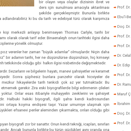
bir olayın veya olaylar dizisinin ibret ve
Prof. Dr
ders için sunulması amacıyla aktarılması
şekilde gerçekleşmiştir. Bununla birlikte
Ebu’l-Be
da adlandırabiliriz ki bu da tarih ve edebiyat türü olarak karşımıza
Doç. Dr.
e kişi merkezli anlayışı benimseyen Thomas Carlyle, tarihi bir
Prof. Dr
mı olarak olarak tarif eder. Binaenaleyh onun tarihteki ilgisi daha
şilerine yönelik olmuştur.
Prof. Dr
a poz verenler her zaman “büyük adamlar” olmuşlardır. Niçin daha
Dr. Cela
siz” bir adamın tarihi, her ne düşünülürse düşünülsün, hiç kimseyi
arih tetkikinde olduğu gibi halkın ilgisi nisbetinde değişmektedir.
Dr. Edip
erdir. Sezarların ve bilgelerin hayatı, manevi şahsiyetler ve keramet
Prof. Dr
hiyedir. Sonra şüphesiz bunlara panzehir olarak hicviyeler de
yla mezkur hikayelerde tarih tenkidi çok az yer tutmaktadır. Bu
Dr. Ram
etmemek gerekir. Zira eski biyografilerde bilgi edinmenin çileleri
yoktur. Onlar esas itibariyle muhayyelin zevklerini ve şahsiyet
Maruf Ç
dir. Halbuki hakiki biyografi, ilgili şahsı kendi kadrosundan
İbrahim 
atini ortaya koyma endişesi taşır. Yazar umumiye ulaşmak için
büyükleri efsanevi periler aleminden çıkarmakta, onları olduğu gibi
Doç. Dr
Prof. Dr
ıyan biyografi zor bir sanattır. Onun kendi tekniği, icapları, sınırları
ınırlarıdır. Ancak bununla birlikte bu türün güçlükleri aynı oranda ona