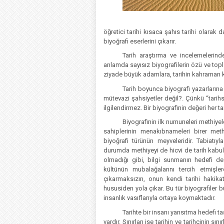
öğretici tarihi kısaca şahıs tarihi olarak 
biyoğrafi eserlerini çıkarır.
Tarih araştırma ve incelemelerind
anlamda sayısız biyografilerin özü ve topla
ziyade büyük adamlara, tarihin kahraman ki
Tarih boyunca biyografi yazarların
mütevazi şahsiyetler değil?. Çünkü “tarih
ilgilendirmez. Bir biyografinin değeri her t
Biyografinin ilk numuneleri methiyel
sahiplerinin menakıbnameleri birer met
biyoğrafi türünün meyveleridir. Tabiatı
durumda methiyeyi de hicvi de tarih kabul 
olmadığı gibi, bilgi sunmanın hedefi de 
kültünün mubalağalarını tercih etmişler
çıkarmaksızın, onun kendi tarihi hakik
hususiden yola çıkar. Bu tür biyografiler 
insanlık vasıflarıyla ortaya koymaktadır.
Tarihte bir insanı yansıtma hedefi taş
vardır. Sınırları ise tarihin ve tarihçinin s