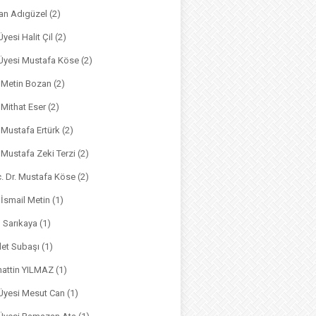
an Adıgüzel
(2)
Üyesi Halit Çil
(2)
. Üyesi Mustafa Köse
(2)
. Metin Bozan
(2)
. Mithat Eser
(2)
. Mustafa Ertürk
(2)
. Mustafa Zeki Terzi
(2)
ç. Dr. Mustafa Köse
(2)
 İsmail Metin
(1)
m Sarıkaya
(1)
det Subaşı
(1)
hattin YILMAZ
(1)
 Üyesi Mesut Can
(1)