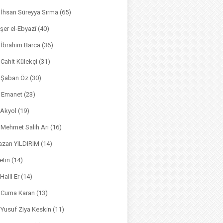
. İhsan Süreyya Sırma
(65)
şer el-Ebyazî
(40)
 İbrahim Barca
(36)
. Cahit Külekçi
(31)
. Şaban Öz
(30)
l Emanet
(23)
 Akyol
(19)
. Mehmet Salih Arı
(16)
azan YILDIRIM
(14)
etin
(14)
Halil Er
(14)
. Cuma Karan
(13)
. Yusuf Ziya Keskin
(11)