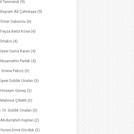
il Tanrıverdi
(9)
. Bayram Ali Çetinkaya
(9)
. Ömer Sabuncu
(6)
. Feyza Betül Köse
(4)
 Ortakcı
(4)
. Üyesi Cuma Karan
(4)
. Nizamettin Parlak
(4)
r. Emine Peköz
(3)
 Üyesi Sıddık Ünalan
(3)
. Hüseyin Güneş
(3)
r. Mahmut ÇINAR
(3)
. Dr. Sıddık Ünalan
(3)
. Abdurrahim Kaplan
(2)
. Yunus Emre Gördük
(2)