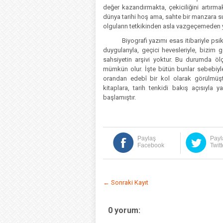
değer kazandırmakta, çekiciliğini artırma
dünya tarihi hoş ama, sahte bir manzara sun
olguların tetkikinden asla vazgeçemeden ya
Biyografi yazımı esas itibariyle psi
duygularıyla, geçici hevesleriyle, bizi
sahsiyetin arşivi yoktur. Bu durumda ö
mümkün olur. İşte bütün bunlar sebebiyle 
orandan edebî bir kol olarak görülmüşt
kitaplara, tarih tenkidi bakış açısıyla 
başlamıştır.
Paylaş
Payl
Facebook
Twitt
← Sonraki Kayıt
0 yorum: