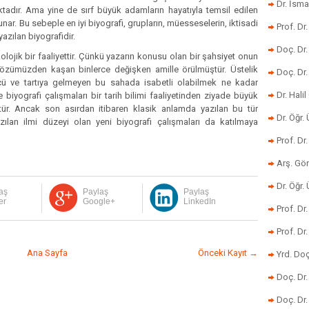
Dr. İsma
ktadır. Ama yine de sırf büyük adamların hayatıyla temsil edilen
ar. Bu sebeple en iyi biyografi, grupların, müesseselerin, iktisadi
Prof. Dr
zılan biyografidir.
Doç. Dr
kolojik bir faaliyettir. Çünkü yazarın konusu olan bir şahsiyet onun
m gözümüzden kaşan binlerce değişken amille örülmüştür. Üstelik
Doç. Dr
lçü ve tartıya gelmeyen bu sahada isabetli olabilmek ne kadar
Dr. Halil
biyografi çalışmaları bir tarih bilimi faaliyetinden ziyade büyük
ür. Ancak son asırdan itibaren klasik anlamda yazılan bu tür
Dr. Öğr
yazılan ilmi düzeyi olan yeni biyografi çalışmaları da katılmaya
Prof. Dr
Arş. Gö
Dr. Öğr.
aş
Paylaş
Paylaş
er
Google+
LinkedIn
Prof. Dr
Prof. D
Ana Sayfa
Önceki Kayıt →
Yrd. Doç
Doç. Dr
Doç. Dr