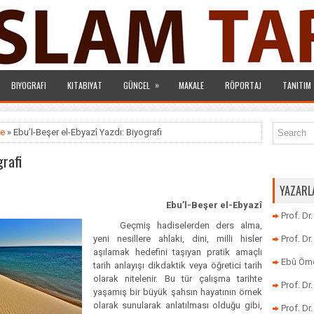
»
BIYOGRAFI
KITABIYAT
GÜNCEL
MAKALE
RÖPORTAJ
TANITIM
e
» Ebu’l-Beşer el-Ebyazî Yazdı: Biyografi
grafi
YAZARL
Ebu’l-Beşer el-Ebyazî
Prof. Dr
Geçmiş hadiselerden
ders alma,
yeni nesillere ahlaki, dini, milli hisler
Prof. D
aşılamak hedefini taşıyan pratik amaçlı
Ebû Öme
tarih anlayışı dikdaktik veya öğretici tarih
olarak nitelenir. Bu tür çalışma tarihte
Prof. D
yaşamış bir büyük şahsın hayatının örnek
olarak sunularak anlatılması olduğu gibi,
Prof. Dr