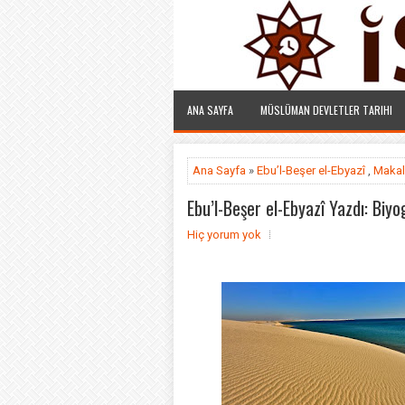
ANA SAYFA
MÜSLÜMAN DEVLETLER TARIHI
Ana Sayfa
»
Ebu’l-Beşer el-Ebyazî
,
Makal
Ebu’l-Beşer el-Ebyazî Yazdı: Biyo
Hiç yorum yok