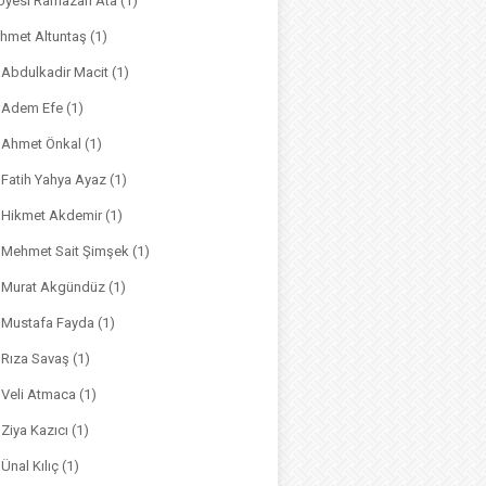
. Üyesi Ramazan Ata
(1)
hmet Altuntaş
(1)
. Abdulkadir Macit
(1)
. Adem Efe
(1)
. Ahmet Önkal
(1)
. Fatih Yahya Ayaz
(1)
. Hikmet Akdemir
(1)
r. Mehmet Sait Şimşek
(1)
r. Murat Akgündüz
(1)
. Mustafa Fayda
(1)
. Rıza Savaş
(1)
. Veli Atmaca
(1)
. Ziya Kazıcı
(1)
 Ünal Kılıç
(1)