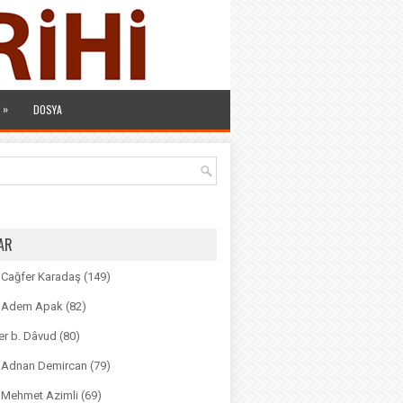
»
DOSYA
AR
. Cağfer Karadaş
(149)
r. Adem Apak
(82)
r b. Dâvud
(80)
r. Adnan Demircan
(79)
. Mehmet Azimli
(69)