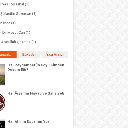
. İlyas Topsakal
(1)
. Şefaettin Severcan
(1)
in İnce
(1)
. Dr. Mesut Can
(1)
r. Abdullah Çakmak
(1)
unanlar
Etiketler
Yazı Arşivi
Hz. Peygamber’in Soyu Kimden
Devam Etti?
Hz. Âişe'nin Hayatı ve Şahsiyeti
Hz. Ali’nin Kabrinin Yeri