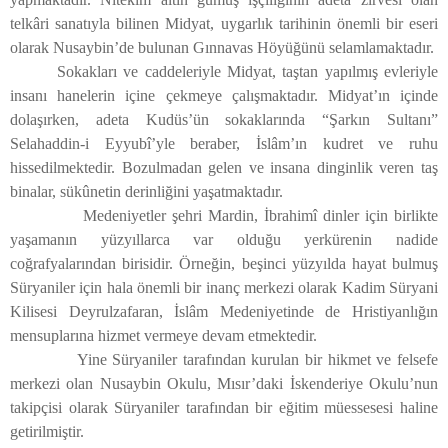
telkâri sanatıyla bilinen Midyat, uygarlık tarihinin önemli bir eseri
olarak Nusaybin’de bulunan Gınnavas Höyüğünü selamlamaktadır.
Sokakları ve caddeleriyle Midyat, taştan yapılmış evleriyle
insanı hanelerin içine çekmeye çalışmaktadır. Midyat’ın içinde
dolaşırken, adeta Kudüs’ün sokaklarında “Şarkın Sultanı”
Selahaddin-i Eyyubî’yle beraber, İslâm’ın kudret ve ruhu
hissedilmektedir. Bozulmadan gelen ve insana dinginlik veren taş
binalar, sükûnetin derinliğini yaşatmaktadır.
Medeniyetler şehri Mardin, İbrahimî dinler için birlikte
yaşamanın yüzyıllarca var olduğu yerkürenin nadide
coğrafyalarından birisidir. Örneğin, beşinci yüzyılda hayat bulmuş
Süryaniler için hala önemli bir inanç merkezi olarak Kadim Süryani
Kilisesi Deyrulzafaran, İslâm Medeniyetinde de Hristiyanlığın
mensuplarına hizmet vermeye devam etmektedir.
Yine Süryaniler tarafından kurulan bir hikmet ve felsefe
merkezi olan Nusaybin Okulu, Mısır’daki İskenderiye Okulu’nun
takipçisi olarak Süryaniler tarafından bir eğitim müessesesi haline
getirilmiştir.