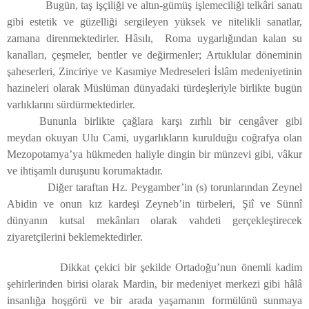
Bugün, taş işçiliği ve altın-gümüş işlemeciliği telkâri sanatı
gibi estetik ve güzelliği sergileyen yüksek ve nitelikli sanatlar,
zamana direnmektedirler. Hâsılı, Roma uygarlığından kalan su
kanalları, çeşmeler, bentler ve değirmenler; Artuklular döneminin
şaheserleri, Zinciriye ve Kasımiye Medreseleri İslâm medeniyetinin
hazineleri olarak Müslüman dünyadaki türdeşleriyle birlikte bugün
varlıklarını sürdürmektedirler.
Bununla birlikte çağlara karşı zırhlı bir cengâver gibi
meydan okuyan Ulu Cami, uygarlıkların kurulduğu coğrafya olan
Mezopotamya’ya hükmeden haliyle dingin bir münzevi gibi, vâkur
ve ihtişamlı duruşunu korumaktadır.
Diğer taraftan Hz. Peygamber’in (s) torunlarından Zeynel
Abidin ve onun kız kardeşi Zeyneb’in türbeleri, Şiî ve Sünnî
dünyanın kutsal mekânları olarak vahdeti gerçekleştirecek
ziyaretçilerini beklemektedirler.
Dikkat çekici bir şekilde Ortadoğu’nun önemli kadim
şehirlerinden birisi olarak Mardin, bir medeniyet merkezi gibi hâlâ
insanlığa hoşgörü ve bir arada yaşamanın formülünü sunmaya