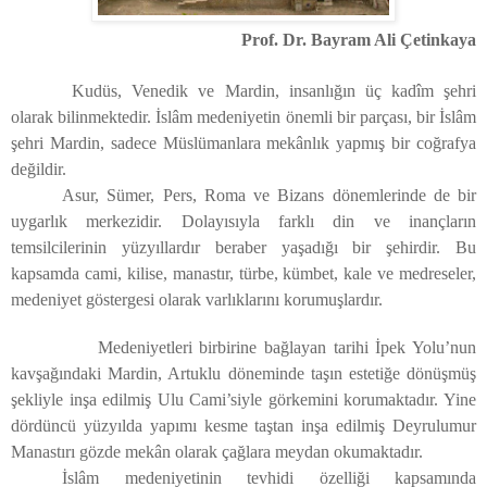
Prof. Dr. Bayram Ali Çetinkaya
Kudüs, Venedik ve Mardin, insanlığın üç kadîm şehri
olarak bilinmektedir. İslâm medeniyetin önemli bir parçası, bir İslâm
şehri Mardin, sadece Müslümanlara mekânlık yapmış bir coğrafya
değildir.
Asur, Sümer, Pers, Roma ve Bizans dönemlerinde de bir
uygarlık merkezidir. Dolayısıyla farklı din ve inançların
temsilcilerinin yüzyıllardır beraber yaşadığı bir şehirdir. Bu
kapsamda cami, kilise, manastır, türbe, kümbet, kale ve medreseler,
medeniyet göstergesi olarak varlıklarını korumuşlardır.
Medeniyetleri birbirine bağlayan tarihi İpek Yolu’nun
kavşağındaki Mardin, Artuklu döneminde taşın estetiğe dönüşmüş
şekliyle inşa edilmiş Ulu Cami’siyle görkemini korumaktadır. Yine
dördüncü yüzyılda yapımı kesme taştan inşa edilmiş Deyrulumur
Manastırı gözde mekân olarak çağlara meydan okumaktadır.
İslâm medeniyetinin tevhidi özelliği kapsamında