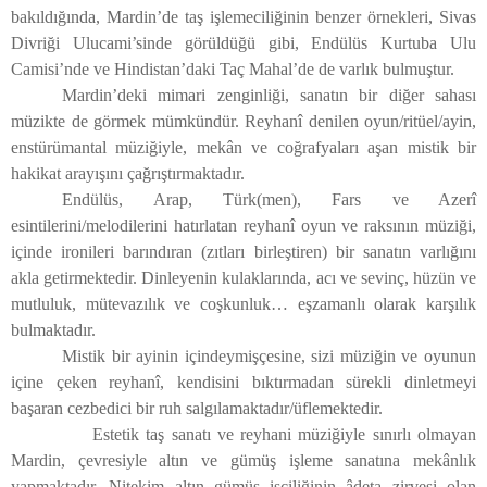
bakıldığında, Mardin’de taş işlemeciliğinin benzer örnekleri, Sivas
Divriği Ulucami’sinde görüldüğü gibi, Endülüs Kurtuba Ulu
Camisi’nde ve Hindistan’daki Taç Mahal’de de varlık bulmuştur.
Mardin’deki mimari zenginliği, sanatın bir diğer sahası
müzikte de görmek mümkündür. Reyhanî denilen oyun/ritüel/ayin,
enstürümantal müziğiyle, mekân ve coğrafyaları aşan mistik bir
hakikat arayışını çağrıştırmaktadır.
Endülüs, Arap, Türk(men), Fars ve Azerî
esintilerini/melodilerini hatırlatan reyhanî oyun ve raksının müziği,
içinde ironileri barındıran (zıtları birleştiren) bir sanatın varlığını
akla getirmektedir. Dinleyenin kulaklarında, acı ve sevinç, hüzün ve
mutluluk, mütevazılık ve coşkunluk… eşzamanlı olarak karşılık
bulmaktadır.
Mistik bir ayinin içindeymişçesine, sizi müziğin ve oyunun
içine çeken reyhanî, kendisini bıktırmadan sürekli dinletmeyi
başaran cezbedici bir ruh salgılamaktadır/üflemektedir.
Estetik taş sanatı ve reyhani müziğiyle sınırlı olmayan
Mardin, çevresiyle altın ve gümüş işleme sanatına mekânlık
yapmaktadır. Nitekim altın gümüş işçiliğinin âdeta zirvesi olan