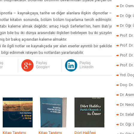
Dr. Osm
 – kaynakçaya, tarihe ve diğer alanlara ilişkin dipnotlar –
Dr. Öğr. 
ipnotlar kitabın sonunda, bölüm bölüm toparlama tercih edilmiştir.
Dr. Öğr
itabı kaleme almak değildir; amaç Haçlı Seferleri’nin, hem Batı’yı
 bile bu iki dünya arasındaki ilişkileri belirleyen bu iki yüzyılın
Prof. Dr
iş bir bakış açısından kaleme almaktır.
Prof. Dr
gili notlar ve kaynakçada yer alan eserler ayrıntılı bir şekilde
çok bilgi edinmek isteyen bu notlardan yararlanabilir.
Prof. Dr
aş
Paylaş
Paylaş
Prof. Dr
er
Google+
LinkedIn
Yrd. Do
Doç. Dr.
Dr. Ası
Dr. Nec
Dr. Sela
Dr. Öğr.
Kitap Tanıtımı:
Kitap Tanıtımı:
Dört Halifeyi