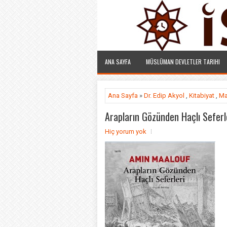
ANA SAYFA
MÜSLÜMAN DEVLETLER TARIHI
Ana Sayfa
»
Dr. Edip Akyol
,
Kitabiyat
,
Ma
Arapların Gözünden Haçlı Seferl
Hiç yorum yok