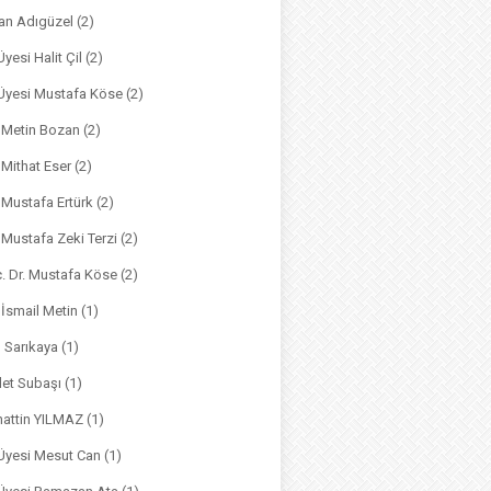
an Adıgüzel
(2)
Üyesi Halit Çil
(2)
. Üyesi Mustafa Köse
(2)
. Metin Bozan
(2)
. Mithat Eser
(2)
. Mustafa Ertürk
(2)
. Mustafa Zeki Terzi
(2)
ç. Dr. Mustafa Köse
(2)
 İsmail Metin
(1)
m Sarıkaya
(1)
det Subaşı
(1)
hattin YILMAZ
(1)
 Üyesi Mesut Can
(1)