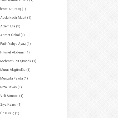
. Üyesi Ramazan Ata
(1)
hmet Altuntaş
(1)
. Abdulkadir Macit
(1)
. Adem Efe
(1)
. Ahmet Önkal
(1)
. Fatih Yahya Ayaz
(1)
. Hikmet Akdemir
(1)
r. Mehmet Sait Şimşek
(1)
r. Murat Akgündüz
(1)
. Mustafa Fayda
(1)
. Rıza Savaş
(1)
. Veli Atmaca
(1)
. Ziya Kazıcı
(1)
 Ünal Kılıç
(1)