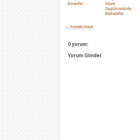
Emevîler
İslam
Düşüncesinde
Muhalefet
← Sonraki Kayıt
0 yorum:
Yorum Gönder