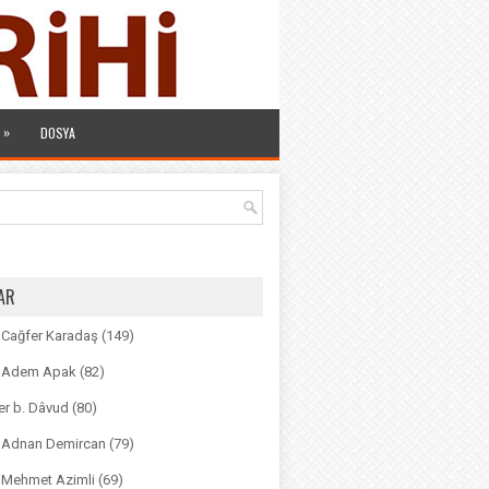
»
DOSYA
AR
. Cağfer Karadaş
(149)
r. Adem Apak
(82)
r b. Dâvud
(80)
r. Adnan Demircan
(79)
. Mehmet Azimli
(69)