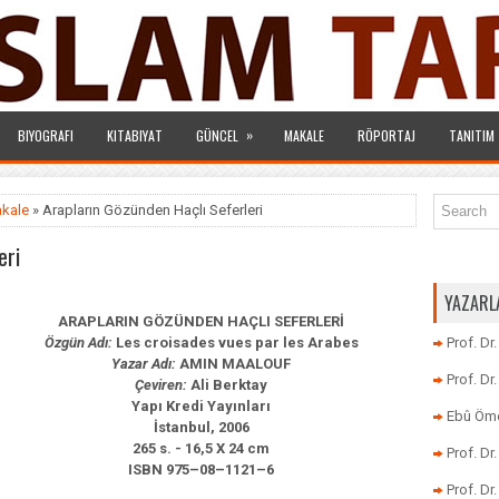
»
BIYOGRAFI
KITABIYAT
GÜNCEL
MAKALE
RÖPORTAJ
TANITIM
kale
» Arapların Gözünden Haçlı Seferleri
eri
YAZARL
ARAPLARIN GÖZÜNDEN HAÇLI SEFERLERİ
Özgün Adı:
Les croisades vues par les Arabes
Prof. Dr
Yazar Adı:
AMIN MAALOUF
Prof. D
Çeviren:
Ali Berktay
Yapı Kredi Yayınları
Ebû Öme
İstanbul, 2006
265 s. - 16,5 X
24 cm
Prof. D
ISBN 975–08–1121–6
Prof. Dr