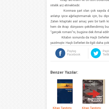
nitelik arz etmektedir.
Konması şart olan çok sayıda dipnotla
anlatıyı iyice ağırlaştırmamak için, bu d
Zaten kitaptaki asıl amaç yeni bir tarih k
hem de Arap dünyasını şekillendirmiş bugün
“gerçek romanı”nı, bugüne dek ihmal edilm
Kitabın sonunda da Haçlı Seferleri ile il
yazılmıştır. Haçlı Seferleri ile ilgili daha 
Paylaş
Payl
Facebook
Twitt
Benzer Yazılar:
Kitap Tanıtımı:
Kitap Tanıtımı: