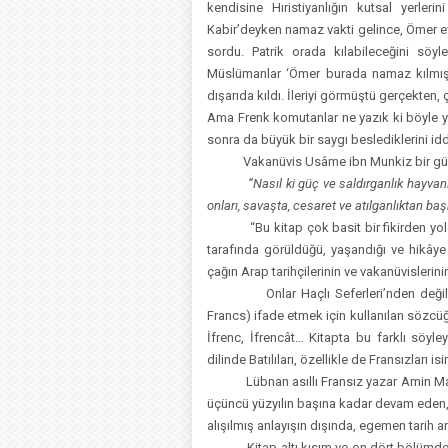
kendisine Hıristiyanlığın kutsal yerleri
Kabir’deyken namaz vakti gelince, Ömer ev
sordu. Patrik orada kılabileceğini söy
Müslümanlar ‘Ömer burada namaz kılmıştı
dışarıda kıldı. İleriyi görmüştü gerçekten,
Ama Frenk komutanlar ne yazık ki böyle yüc
sonra da büyük bir saygı beslediklerini iddi
Vakanüvis Usâme ibn Munkiz bir gün 
“Nasıl ki güç ve saldırganlık hayvan
onları, savaşta, cesaret ve atılganlıktan b
“Bu kitap çok basit bir fikirden yola çık
tarafında görüldüğü, yaşandığı ve hikây
çağın Arap tarihçilerinin ve vakanüvislerini
Onlar Haçlı Seferleri’nden değil, Fren
Francs) ifade etmek için kullanılan sözcü
İfrenc, İfrencât… Kitapta bu farklı söyle
dilinde Batılıları, özellikle de Fransızları 
Lübnan asıllı Fransız yazar Amin Maa
üçüncü yüzyılın başına kadar devam eden, 
alışılmış anlayışın dışında, egemen tarih a
Kitap altı kısım ve on dört bölümden ol