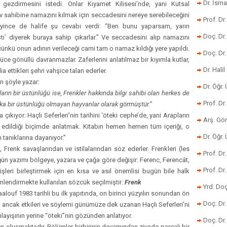
Dr. İsma
ni gezdirmesini istedi. Onlar Kıyamet Kilisesi’nde, yani Kutsal
 sahibine namazını kılmak için seccadesini nereye serebileceğini
Prof. Dr
leyince de halife şu cevabı verdi: “Ben bunu yaparsam, yarın
Doç. Dr
’ diyerek buraya sahip çıkarlar.” Ve seccadesini alıp namazını
 çünkü onun adının verileceği cami tam o namaz kıldığı yere yapıldı.
Doç. Dr
e gönüllü davranmazlar. Zaferlerini anlatılmaz bir kıyımla kutlar,
Dr. Halil
a ettikleri şehri vahşice talan ederler.
şöyle yazar:
Dr. Öğr
ların bir üstünlüğü ise, Frenkler hakkında bilgi sahibi olan herkes de
Prof. Dr
aşka bir üstünlüğü olmayan hayvanlar olarak görmüştür.”
ıyor: Haçlı Seferleri’nin tarihini ‘öteki cephe’de, yani Arapların
Arş. Gö
e edildiği biçimde anlatmak. Kitabın hemen hemen tüm içeriği, o
Dr. Öğr.
n tanıklarına dayanıyor.”
k savaşlarından ve istilalarından söz ederler. Frenkleri (les
Prof. Dr
ğün yazımı bölgeye, yazara ve çağa göre değişir: Ferenc, Ferencât,
Prof. D
yişleri birleştirmek için en kısa ve asıl önemlisi bugün bile halk
isimlendirmekte kullanılan sözcük seçilmiştir:
Frenk
Yrd. Doç
louf 1983 tarihli bu ilk yapıtında, on birinci yüzyılın sonundan ön
Doç. Dr
ancak etkileri ve söylemi günümüze dek uzanan Haçlı Seferleri’ni
nlayışının yerine “öteki”nin gözünden anlatıyor.
Doç. Dr
uşmaktadır. Bölümler birbirinin devamından ziyade parçalı bir