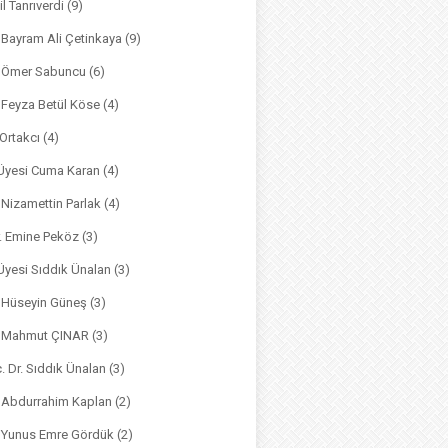
il Tanrıverdi
(9)
. Bayram Ali Çetinkaya
(9)
. Ömer Sabuncu
(6)
. Feyza Betül Köse
(4)
 Ortakcı
(4)
. Üyesi Cuma Karan
(4)
. Nizamettin Parlak
(4)
r. Emine Peköz
(3)
 Üyesi Sıddık Ünalan
(3)
. Hüseyin Güneş
(3)
r. Mahmut ÇINAR
(3)
. Dr. Sıddık Ünalan
(3)
. Abdurrahim Kaplan
(2)
. Yunus Emre Gördük
(2)