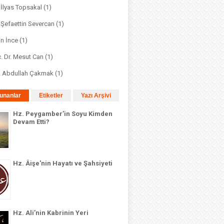
. İlyas Topsakal
(1)
. Şefaettin Severcan
(1)
in İnce
(1)
. Dr. Mesut Can
(1)
r. Abdullah Çakmak
(1)
unanlar
Etiketler
Yazı Arşivi
Hz. Peygamber’in Soyu Kimden
Devam Etti?
Hz. Âişe'nin Hayatı ve Şahsiyeti
Hz. Ali’nin Kabrinin Yeri