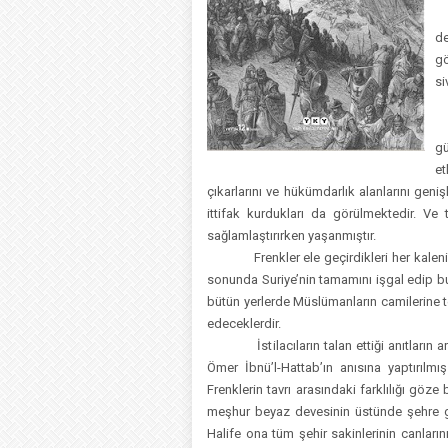
A
de
g
si
B
gü
e
çıkarlarını ve hükümdarlık alanlarını geniş
ittifak kurdukları da görülmektedir. Ve tüm
sağlamlaştırırken yaşanmıştır.
Frenkler ele geçirdikleri her kalenin a
sonunda Suriye’nin tamamını işgal edip bu 
bütün yerlerde Müslümanların camilerine tec
edeceklerdir.
İstilacıların talan ettiği anıtların ara
Ömer İbnü’l-Hattab’ın anısına yaptırılm
Frenklerin tavrı arasındaki farklılığı göz
meşhur beyaz devesinin üstünde şehre gi
Halife ona tüm şehir sakinlerinin canları