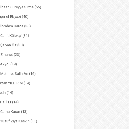
. İhsan Süreyya Sırma
(65)
şer el-Ebyazî
(40)
 İbrahim Barca
(36)
. Cahit Külekçi
(31)
. Şaban Öz
(30)
l Emanet
(23)
 Akyol
(19)
. Mehmet Salih Arı
(16)
azan YILDIRIM
(14)
etin
(14)
Halil Er
(14)
. Cuma Karan
(13)
. Yusuf Ziya Keskin
(11)