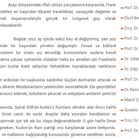
rap dünyasındaki iflah olmaz parçalanma karşısında, Frenk
Prof. Dr
vletleri en başından itibaren kararlılıkları, savaşçılık değerleri ve
Ebu’l-Be
öreli dayanışmalarıyla gerçek bir bölgesel güç olarak
vrileceklerdir.
Doç. Dr.
Prof. Dr
ağdat otuz ay içinde sekiz kez el değiştirmiş, yani yüz
nde bir başındaki yönetici değişmiştir. Dinsel ve kültürel
Prof. Dr
tkenlerin bir önem arz etmediği, komutanların sadece kendi
Dr. Cela
letme çabası içerisinde oldukları hatta bu emelleri için Frenklerle
 bunlar Batılı istilacılar fethettikleri topraklardaki varlıklarını
Dr. Edip
Prof. Dr
rdından bir başkasına saldırırlar. Güçleri durmadan artacak ve
ülkenin Müslümanlarını yerlerinden süreceklerdir. Ele geçirdikleri
Dr. Ram
avüz edecek, türbelerini yıkacak ve evliyaların anıtlarını yerle bir
Maruf Ç
sında, Şubat 638’de Kudüs’ü Rumların elinden alan ikinci halife
İbrahim 
ış Ömer camii de vardır. Araplar daha sonraları kendilerinin ve
Doç. Dr
e batırmak için sık sık bu olaya değineceklerdir. O gün halife Ömer
rerken, Kudüs’ün Rum patriği onu karşılamak üzere ilerliyordu.
Prof. Dr
nı ve mallarının bağışlandığı konusunda güvence verdikten sonra,