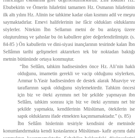
Ebubekirin ve Ömerin hilafetini tamamen Hz. Osmanın hilafetinin
ilk altı yılını Hz. Alinin ise tahkime kadar olan kısmını adil ve meşru
saymaktadırlar. Emevi halifelerinin ise fâcir oldukları olduklarını
söylerler. Nitekim İbn Sellamın metni de bu anlayış üzere
oluşturulmuş ve şahıslar bu ön kabullere göre değerlendirilmiştir. (s.
84-85 ) Ön kabullerin ve dini-siyasi inançlarının tesirinde kalan İbn
Sellâmın tarihi gelişmeleri aktarırken tek bir noktadan baktığı
metnin bütününde ortaya konmuştur.
“İbn Sellâm, tahkim hadisesinden önce Hz. Ali’nin haklı
olduğunu, imametin gerekli ve vacip olduğunu söylerken,
Ammar b.Yasir hadisesinden de destek alarak Muaviye ve
taraflarının sapık olduğunu söylemektedir. Tahkim öncesi
için biz ve öteki ayrımını net bir şekilde yapmayan ibn
Sellâm, tahkim sonrası için biz ve öteki ayrımını net bir
şekilde yapmakta, kendilerinin Müslüman, ötekilerin ise
sapık olduklarını ifade etmekten kaçınmamaktadır.”
(s. 85)
İbn Sellâm hislerinin tesiriyle kendisini de metninde
konumlandırmakta kendi kıstaslarınca Müslüman- kafir ayrımı dahi