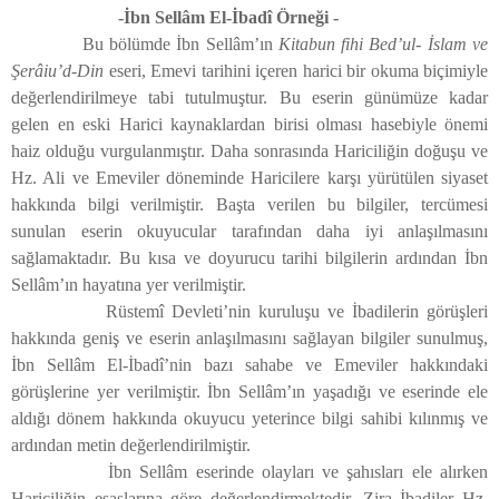
-İbn Sellâm El-İbadî Örneği -
Bu bölümde İbn Sellâm’ın
Kitabun fihi Bed’ul- İslam ve
Şerâiu’d-Din
eseri, Emevi tarihini içeren harici bir okuma biçimiyle
değerlendirilmeye tabi tutulmuştur. Bu eserin günümüze kadar
gelen en eski Harici kaynaklardan birisi olması hasebiyle önemi
haiz olduğu vurgulanmıştır. Daha sonrasında Hariciliğin doğuşu ve
Hz. Ali ve Emeviler döneminde Haricilere karşı yürütülen siyaset
hakkında bilgi verilmiştir. Başta verilen bu bilgiler, tercümesi
sunulan eserin okuyucular tarafından daha iyi anlaşılmasını
sağlamaktadır. Bu kısa ve doyurucu tarihi bilgilerin ardından İbn
Sellâm’ın hayatına yer verilmiştir.
Rüstemî Devleti’nin kuruluşu ve İbadilerin görüşleri
hakkında geniş ve eserin anlaşılmasını sağlayan bilgiler sunulmuş,
İbn Sellâm El-İbadî’nin bazı sahabe ve Emeviler hakkındaki
görüşlerine yer verilmiştir. İbn Sellâm’ın yaşadığı ve eserinde ele
aldığı dönem hakkında okuyucu yeterince bilgi sahibi kılınmış ve
ardından metin değerlendirilmiştir.
İbn Sellâm eserinde olayları ve şahısları ele alırken
Hariciliğin esaslarına göre değerlendirmektedir. Zira İbadiler Hz.