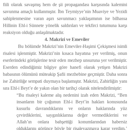
fiili olarak savaşmış hem de şii propagandası karşısında kalemini
savunma amaçlı kullanmıştır. İbn Teymiyye’nin Muaviye ve Yezidi
sahiplenmesine varan aşırı savunmacı yaklaşımının ise bilhassa
Hillinin Ehl-i Sünnete yönelik saldırıları ve tekfirci tutumuna karşı
reaksiyon olduğu anlaşılmaktadır.
4. Makrizi ve Emeviler
Bu bölümde Makrizi’nin Emeviler-Haşimi Çekişmesi isimli
risalesi işlenmiştir. Makrizi’nin kısaca hayatına yer verilmiş, onun
eserlerindeki görüşlerine tesir eden mezhep unsuruna yer verilmiştir.
Eserden edindiğimiz bilgiye göre hanefi olarak yetişen Makrizi
babasının ölümünü müteakip Şafii mezhebine geçmiştir. Daha sonra
ise Zahiriliğe sempati duymaya başlamıştır. Makrizi, Zahirliğin yanı
sıra Ehl-i Beyt’e de yakın olan bir tarihçi olarak nitelendirilmiştir:
“Bu risaleyi kaleme alış nedenini izah eden Makrizi, “Ben
insanların bir çoğunun Ehl-i Beyt’in hakları konusunda
kusurlu davrandıklarını ve onların haklarında yüz
çevirdiklerini, saygınlıklarına değer vermediklerini ve
Allah’ın onlara bahşettiği konumlarından habersiz
olduklarını görünce böyle bir risaleyazmaya karar verdim.’