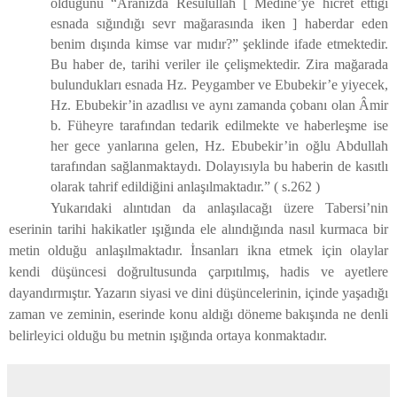
olduğunu “Aranızda Resulullah [ Medine’ye hicret ettiği
esnada sığındığı sevr mağarasında iken ] haberdar eden
benim dışında kimse var mıdır?” şeklinde ifade etmektedir.
Bu haber de, tarihi veriler ile çelişmektedir. Zira mağarada
bulundukları esnada Hz. Peygamber ve Ebubekir’e yiyecek,
Hz. Ebubekir’in azadlısı ve aynı zamanda çobanı olan Âmir
b. Füheyre tarafından tedarik edilmekte ve haberleşme ise
her gece yanlarına gelen, Hz. Ebubekir’in oğlu Abdullah
tarafından sağlanmaktaydı. Dolayısıyla bu haberin de kasıtlı
olarak tahrif edildiğini anlaşılmaktadır.”
( s.262 )
Yukarıdaki alıntıdan da anlaşılacağı üzere Tabersi’nin
eserinin tarihi hakikatler ışığında ele alındığında nasıl kurmaca bir
metin olduğu anlaşılmaktadır. İnsanları ikna etmek için olaylar
kendi düşüncesi doğrultusunda çarpıtılmış, hadis ve ayetlere
dayandırmıştır. Yazarın siyasi ve dini düşüncelerinin, içinde yaşadığı
zaman ve zeminin, eserinde konu aldığı döneme bakışında ne denli
belirleyici olduğu bu metnin ışığında ortaya konmaktadır.