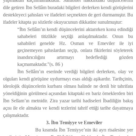
yapmaktan kaçınmamaktadır. Sahabiler hakkındaki düşüncelerini
dile getiren İbn Sellâm buradaki bilgileri derlerken kendi görüşlerini
destekleyeci şahısları ve ifadeleri seçmekten de geri durmamıştır. Bu
ifadeler kitapta şu sözlerle okuyucunun dikkatine sunulmuştur:
“İbn Sellâm’ın kendi düşüncelerini aktarırken konu edindiği
sahabeleri titizlikle seçtiği anlaşılmaktadır. Onun bu
sahabileri genelde Hz. Osman ve Emeviler ile iyi
geçinemeyen şahıslardan seçip, onlara fikirlerini söyleterek
inandırıcılığını artırmayı hedeflediği gözden
kaçmamaktadır.”(
s. 86 )
İbn Sellâm’ın eserinde verdiği bilgileri derlerken, olay ve
olguları kendi görüşüne uydurmayı esas aldığı aşikardır. Tarihçinin,
ideolojik düşüncelerin kurbanı olması halinde ne denli bir tahrifata
yöneldiğinin görülmesi açısından kitaptaki en bariz örneklerden biri
İbn Sellam’ın metnidir. Zira yazar tarihi hadiseleri İbadiliğin bakış
açısı ile ele almakta ve kendi tezlerini tahrif ettiği tarihe dayatmaya
çalışmaktadır.
3. İbn Temiyye ve Emeviler
Bu kısımda İbn Temiyye’nin iki ayrı risalesine yer