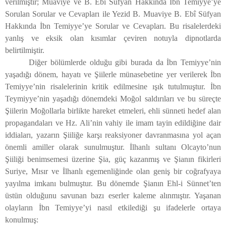
verilmiştir; Muaviye ve B. Ebî Süfyan Hakkında İbn Temiyye’ye
Sorulan Sorular ve Cevapları ile Yezid B. Muaviye B. Ebî Süfyan
Hakkında İbn Temiyye’ye Sorular ve Cevapları. Bu risalelerdeki
yanlış ve eksik olan kısımlar çeviren notuyla dipnotlarda
belirtilmiştir.
Diğer bölümlerde olduğu gibi burada da İbn Temiyye’nin
yaşadığı dönem, hayatı ve Şiilerle münasebetine yer verilerek İbn
Temiyye’nin risalelerinin kritik edilmesine ışık tutulmuştur. İbn
Teymiyye’nin yaşadığı dönemdeki Moğol saldırıları ve bu süreçte
Şiilerin Moğollarla birlikte hareket etmeleri, ehli sünneti hedef alan
propagandaları ve Hz. Ali’nin vahiy ile imam tayin edildiğine dair
iddiaları, yazarın Şiiliğe karşı reaksiyoner davranmasına yol açan
önemli amiller olarak sunulmuştur. İlhanlı sultanı Olcayto’nun
Şiiliği benimsemesi üzerine Şia, güç kazanmış ve Şianın fikirleri
Suriye, Mısır ve İlhanlı egemenliğinde olan geniş bir coğrafyaya
yayılma imkanı bulmuştur. Bu dönemde Şianın Ehl-i Sünnet’ten
üstün olduğunu savunan bazı eserler kaleme alınmıştır. Yaşanan
olayların İbn Temiyye’yi nasıl etkilediği şu ifadelerle ortaya
konulmuş: