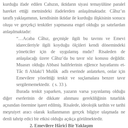
kurduğu ifade edilen Cahızın, iktidarın siyasi temayülüne paralel
hareket ettiği metnindeki ifadelerden anlaşılmaktadır. Câhız’ın
taraflı yaklaşımının, kendisinin iktidar ile kurduğu ilişkisinin sonucu
oluşu ve gerçekçi tenkitler yapmasına engel olduğu şu satırlardan
anlaşılmaktadır:
“…Acaba Câhız, geçmişle ilgili bu tavrını ve Emevi
idarecileriyle ilgili koyduğu ölçüleri kendi dönemindeki
yöneticiler için de uygulamış mıdır? Risaleden de
anlaşılacağı üzere Câhız’da bu tavır söz konusu değildir.
Muasırı olduğu Abbasi halifelerinin eğlence hayatlarını et-
Tâc fi Ahlaki’l Mulûk adlı eserinde anlatırken, onlar için
Emevilere yönelttiği tenkit ve suçlamalara benzer tavır
sergilememektedir.
( s. 33 ).
Burada tenkit yaparken, yazarın varsa yayınlamış olduğu
diğer eserlerinin de dikkate alınması gerekliliğinin tutarlılık
açısından önemine işaret edilmiş. Risalede, ideolojik tarihin ve tarihi
meşruiyet aracı olarak kullanmanın gerçek bilgiye ulaşmada ne
denli tahrip edici bir etkisi olduğu açıkça görülmektedir.
2. Emevilere Hâricî Bir Yaklaşım