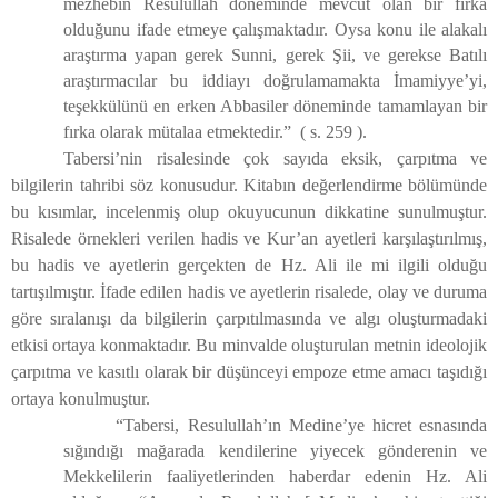
mezhebin Resulullah döneminde mevcut olan bir fırka
olduğunu ifade etmeye çalışmaktadır. Oysa konu ile alakalı
araştırma yapan gerek Sunni, gerek Şii, ve gerekse Batılı
araştırmacılar bu iddiayı doğrulamamakta İmamiyye’yi,
teşekkülünü en erken Abbasiler döneminde tamamlayan bir
fırka olarak mütalaa etmektedir.”
( s. 259 ).
Tabersi’nin risalesinde çok sayıda eksik, çarpıtma ve
bilgilerin tahribi söz konusudur. Kitabın değerlendirme bölümünde
bu kısımlar, incelenmiş olup okuyucunun dikkatine sunulmuştur.
Risalede örnekleri verilen hadis ve Kur’an ayetleri karşılaştırılmış,
bu hadis ve ayetlerin gerçekten de Hz. Ali ile mi ilgili olduğu
tartışılmıştır. İfade edilen hadis ve ayetlerin risalede, olay ve duruma
göre sıralanışı da bilgilerin çarpıtılmasında ve algı oluşturmadaki
etkisi ortaya konmaktadır. Bu minvalde oluşturulan metnin ideolojik
çarpıtma ve kasıtlı olarak bir düşünceyi empoze etme amacı taşıdığı
ortaya konulmuştur.
“Tabersi, Resulullah’ın Medine’ye hicret esnasında
sığındığı mağarada kendilerine yiyecek gönderenin ve
Mekkelilerin faaliyetlerinden haberdar edenin Hz. Ali