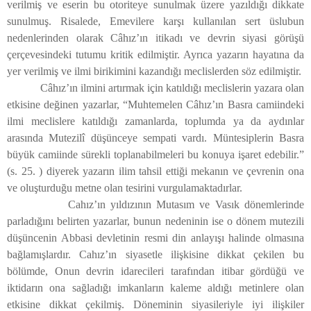
verilmiş ve eserin bu otoriteye sunulmak üzere yazıldığı dikkate
sunulmuş. Risalede, Emevilere karşı kullanılan sert üslubun
nedenlerinden olarak Câhız’ın itikadı ve devrin siyasi görüşü
çerçevesindeki tutumu kritik edilmiştir. Ayrıca yazarın hayatına da
yer verilmiş ve ilmi birikimini kazandığı meclislerden söz edilmiştir.
Câhız’ın ilmini artırmak için katıldığı meclislerin yazara olan
etkisine değinen yazarlar, “Muhtemelen Câhız’ın Basra camiindeki
ilmi meclislere katıldığı zamanlarda, toplumda ya da aydınlar
arasında Mutezilî düşünceye sempati vardı. Müntesiplerin Basra
büyük camiinde sürekli toplanabilmeleri bu konuya işaret edebilir.”
(s. 25. ) diyerek yazarın ilim tahsil ettiği mekanın ve çevrenin ona
ve oluşturduğu metne olan tesirini vurgulamaktadırlar.
Cahız’ın yıldızının Mutasım ve Vasık dönemlerinde
parladığını belirten yazarlar, bunun nedeninin ise o dönem mutezili
düşüncenin Abbasi devletinin resmi din anlayışı halinde olmasına
bağlamışlardır. Cahız’ın siyasetle ilişkisine dikkat çekilen bu
bölümde, Onun devrin idarecileri tarafından itibar gördüğü ve
iktidarın ona sağladığı imkanların kaleme aldığı metinlere olan
etkisine dikkat çekilmiş. Döneminin siyasileriyle iyi ilişkiler