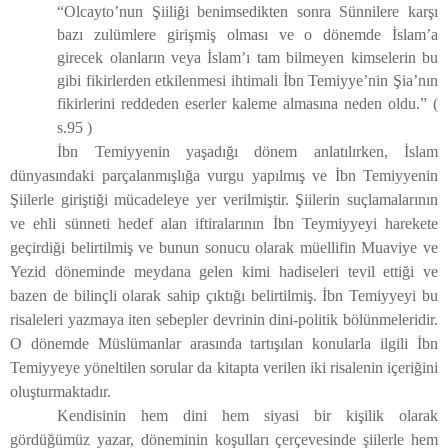
“Olcayto’nun Şiiliği benimsedikten sonra Sünnilere karşı
bazı zulümlere girişmiş olması ve o dönemde İslam’a
girecek olanların veya İslam’ı tam bilmeyen kimselerin bu
gibi fikirlerden etkilenmesi ihtimali İbn Temiyye’nin Şia’nın
fikirlerini reddeden eserler kaleme almasına neden oldu.”
(
s.95 )
İbn Temiyyenin yaşadığı dönem anlatılırken, İslam
dünyasındaki parçalanmışlığa vurgu yapılmış ve İbn Temiyyenin
Şiilerle giriştiği mücadeleye yer verilmiştir. Şiilerin suçlamalarının
ve ehli sünneti hedef alan iftiralarının İbn Teymiyyeyi harekete
geçirdiği belirtilmiş ve bunun sonucu olarak müellifin Muaviye ve
Yezid döneminde meydana gelen kimi hadiseleri tevil ettiği ve
bazen de bilinçli olarak sahip çıktığı belirtilmiş. İbn Temiyyeyi bu
risaleleri yazmaya iten sebepler devrinin dini-politik bölünmeleridir.
O dönemde Müslümanlar arasında tartışılan konularla ilgili İbn
Temiyyeye yöneltilen sorular da kitapta verilen iki risalenin içeriğini
oluşturmaktadır.
Kendisinin hem dini hem siyasi bir kişilik olarak
gördüğümüz yazar, döneminin koşulları çerçevesinde şiilerle hem