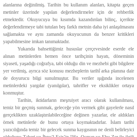
alanlarına değinilmiş. Tarihin bu kullanım alanları, kitapta geçen
metinler üzerinde yapılan değerlendirmeler için de rehberlik
etmektedir. Okuyucuya bu kısımda kazandırılan bilinç, içerikte
değerlendirmeye tabi tutulan beş farklı metnin daha iyi anlaşılmasını
sağlamakta ve aynı zamanda okuyucunun da benzer kritikleri
yapabilmesine imkan tanımaktadır.
Yukarıda bahsettiğimiz hususlar çerçevesinde eserde ele
alınan metinlerden hemen önce tarihçinin hayatı, döneminin
siyaseti, yaşadığı coğrafya, tabi olduğu din ve mezhebi gibi bilgilere
yer verilmiş, ayrıca söz konusu mezheplerin tarihî arka planına dair
de doyurucu bilgi sunulmuştur. Bu veriler ışığında incelenen
metinlerdeki yargılar (yanılgılar), tahrifler ve eksiklikler ortaya
konmuştur.
Tarihin, iktidarların meşruiyet aracı olarak kullanılması,
temiz bir geçmiş sunmak, geleceğe yön vermek gibi gayelerle nasıl
gerçeklikten uzaklaştırılabileceğine değinen yazarlar, ele aldıkları
örnek metinlerle de bunu ortaya koymaktadırlar. İslam tarihi
yazıcılığında temiz bir gelecek sunma kaygısının ne denli belirleyici
olduğunu Taberi ve İbnu’l Esir’in “Hz. Osman ve Ebu Zer ile ilgili