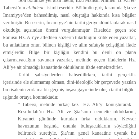
Son bölümde yer alan metin, Ebû Mansûr Ahmed. B. Ali et-
Tabersi’nin
el-ihticac
isimli eseridir. Bölümün giriş kısmında Şia ve
İmamiyye’den bahsedilmiş, nasıl oluştuğu hakkında kısa bilgiler
verilmiştir. Bu eserin, İmamiyye’nin tarihi geriye dönük olarak nasıl
okuduğu açısından önemi vurgulanmıştır. Risalede geçen söz
konusu Hz. Ali’ye atfedilen sözlerin tutarlılığını kritik eden yazarlar,
bu anlatıların onun bilinen kişiliği ve alim sıfatıyla çeliştiğini ifade
etmişlerdir. Bilge bir kişiliğin kendini bu denli ön plana
çıkarmayacağını savunan yazarlar, metinde geçen ifadelerin Hz.
Ali’ye ait olmadığı kanaatinde olduklarını ifade etmektedirler.
Tarihi şahsiyetlerden bahsedilirken, tarihi gerçeklik
içerisinde ele alınmamış olması, dini-ideolojik bir çerçevede yazılan
bu risalenin zorlama bir geçmiş inşası gayretinde oluşu tarihi bilgiler
ışığında ortaya konmaktadır.
“ Tabersi, metinde birkaç kez –Hz. Ali’yi konuşturarak –
Resulullah’ın Hz. Ali ve Şia’sının cennette olduklarını,
Kıyamet gününde kurtulan fırka olduklarını, Kevser
havuzunun başında onunla buluşacaklarını söylediğini
belirtmek suretiyle, Şia’nın genel kanaatine uyarak bu