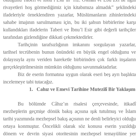
rivayetleri hoş görmediğimiz için kitabımıza almadık” şeklindeki
ifadeleriyle örneklendiren yazarlar, Müslümanların zihinlerindeki
sahabe imajının sarsılmaması için, bu iki şahsın birbirlerine karşı
kullandıkları ifadelerin Taberi ve İbnu’l Esir gibi değerli tarihçiler
tarafından gizlendiğine dikkati çekmektedirler.
Tarihçinin tarafsızlığının imkanını sorgulayan yazarlar,
tarihsel tecrübenin bunun önündeki en büyük engel olduğunu ve
dolayısıyla aynı veriden hareketle birbirinden çok farklı inşaların
gerçekleştirilmesinin mümkün olduğunu savunmaktadırlar.
Biz de eserin formatına uygun olarak eseri beş ayrı başlıkta
incelemeye tabi tutacağız.
1.
Cahız ve Emevi Tarihine Mutezilî Bir Yaklaşım
Bu bölümde Câhız’ın risalesi çerçevesinde, itikadî
mezheplerin geçmişe dönük bakış açısına ışık tutulmuş ve İslam
tarihi yazımında mezhepsel bakış açısının ne denli belirleyici olduğu
ortaya konmuştur. Öncelikli olarak söz konusu eserin yazıldığı
dönem ve devrin siyasi otoritesinin mezhepsel temayülüne yer