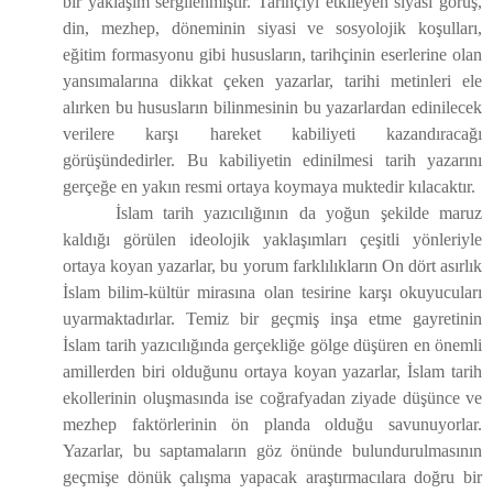
bir yaklaşım sergilenmiştir. Tarihçiyi etkileyen siyasi görüş,
din, mezhep, döneminin siyasi ve sosyolojik koşulları,
eğitim formasyonu gibi hususların, tarihçinin eserlerine olan
yansımalarına dikkat çeken yazarlar, tarihi metinleri ele
alırken bu hususların bilinmesinin bu yazarlardan edinilecek
verilere karşı hareket kabiliyeti kazandıracağı
görüşündedirler. Bu kabiliyetin edinilmesi tarih yazarını
gerçeğe en yakın resmi ortaya koymaya muktedir kılacaktır.
İslam tarih yazıcılığının da yoğun şekilde maruz
kaldığı görülen ideolojik yaklaşımları çeşitli yönleriyle
ortaya koyan yazarlar, bu yorum farklılıkların On dört asırlık
İslam bilim-kültür mirasına olan tesirine karşı okuyucuları
uyarmaktadırlar. Temiz bir geçmiş inşa etme gayretinin
İslam tarih yazıcılığında gerçekliğe gölge düşüren en önemli
amillerden biri olduğunu ortaya koyan yazarlar, İslam tarih
ekollerinin oluşmasında ise coğrafyadan ziyade düşünce ve
mezhep faktörlerinin ön planda olduğu savunuyorlar.
Yazarlar, bu saptamaların göz önünde bulundurulmasının
geçmişe dönük çalışma yapacak araştırmacılara doğru bir