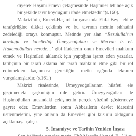
diyerek Haşimi-Emevi çekişmesinde Haşimiler lehinde açık
bir şekilde tavır koyduğunu ifade etmektedir.”(
s.160).
Makrizi’nin, Emevi-Haşimi tartışmasında Ehl-i Beyt lehine
tarafgirliğine dikkat çekilmiş ve bu tavrının metnin sıhhatini
zedelediği ortaya konmuştur. Metinde yer alan
“Resulullah’ın
kovduğu ve lanetlediği Ümeyyeoğulları ve Mervan b. el-
Hakemoğulları nerede…’
gibi ifadelerin onun Emevileri mahkum
etmek ve Haşimileri aklamak için yaptığına işaret eden yazarlar,
tarihçinin bir tarafı aklama bir tarafı mahkum etme gibi bir rol
edinmekten kaçınması gerektiğini metin ışığında tekraren
vurgulamışlardır. (s.161.)
Makrizi risalesinde, Ümeyyeoğullarının hilafeti ele
geçirmedeki şaşkınlığını dile getirir. Ümeyyeoğulları ile
Haşimoğulları arasındaki çekişmenin gerçek yüzünü göstermeye
gayret eder. Emevilerden sonra Abbasilerin devlet idaresini
üstlenmelerini, yine onların da Emeviler gibi kusurlu olduğunu
açıklamaya çalışır.
5. İmamiyye ve Tarihin Yeniden İnşası