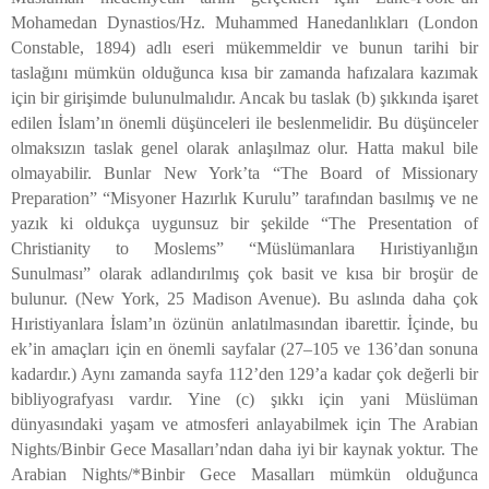
Mohamedan Dynastios/Hz. Muhammed Hanedanlıkları (London
Constable, 1894) adlı eseri mükemmeldir ve bunun tarihi bir
taslağını mümkün olduğunca kısa bir zamanda hafızalara kazımak
için bir girişimde bulunulmalıdır. Ancak bu taslak (b) şıkkında işaret
edilen İslam’ın önemli düşünceleri ile beslenmelidir. Bu düşünceler
olmaksızın taslak genel olarak anlaşılmaz olur. Hatta makul bile
olmayabilir. Bunlar New York’ta “The Board of Missionary
Preparation” “Misyoner Hazırlık Kurulu” tarafından basılmış ve ne
yazık ki oldukça uygunsuz bir şekilde “The Presentation of
Christianity to Moslems” “Müslümanlara Hıristiyanlığın
Sunulması” olarak adlandırılmış çok basit ve kısa bir broşür de
bulunur. (New York, 25 Madison Avenue). Bu aslında daha çok
Hıristiyanlara İslam’ın özünün anlatılmasından ibarettir. İçinde, bu
ek’in amaçları için en önemli sayfalar (27–105 ve 136’dan sonuna
kadardır.) Aynı zamanda sayfa 112’den 129’a kadar çok değerli bir
bibliyografyası vardır. Yine (c) şıkkı için yani Müslüman
dünyasındaki yaşam ve atmosferi anlayabilmek için The Arabian
Nights/Binbir Gece Masalları’ndan daha iyi bir kaynak yoktur. The
Arabian Nights/*Binbir Gece Masalları mümkün olduğunca