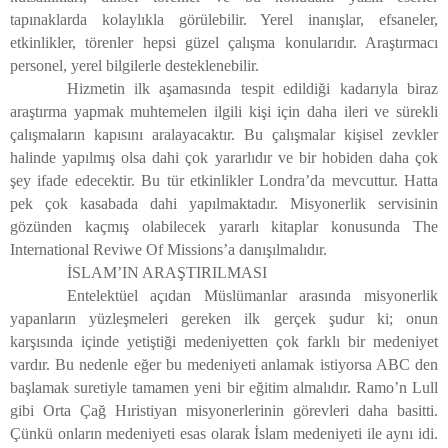
tapınaklarda kolaylıkla görülebilir. Yerel inanışlar, efsaneler,
etkinlikler, törenler hepsi güzel çalışma konularıdır. Araştırmacı
personel, yerel bilgilerle desteklenebilir.
Hizmetin ilk aşamasında tespit edildiği kadarıyla biraz
araştırma yapmak muhtemelen ilgili kişi için daha ileri ve sürekli
çalışmaların kapısını aralayacaktır. Bu çalışmalar kişisel zevkler
halinde yapılmış olsa dahi çok yararlıdır ve bir hobiden daha çok
şey ifade edecektir. Bu tür etkinlikler Londra’da mevcuttur. Hatta
pek çok kasabada dahi yapılmaktadır. Misyonerlik servisinin
gözünden kaçmış olabilecek yararlı kitaplar konusunda The
International Reviwe Of Missions’a danışılmalıdır.
İSLAM’IN ARAŞTIRILMASI
Entelektüel açıdan Müslümanlar arasında misyonerlik
yapanların yüzleşmeleri gereken ilk gerçek şudur ki; onun
karşısında içinde yetiştiği medeniyetten çok farklı bir medeniyet
vardır. Bu nedenle eğer bu medeniyeti anlamak istiyorsa ABC den
başlamak suretiyle tamamen yeni bir eğitim almalıdır. Ramo’n Lull
gibi Orta Çağ Hıristiyan misyonerlerinin görevleri daha basitti.
Çünkü onların medeniyeti esas olarak İslam medeniyeti ile aynı idi.