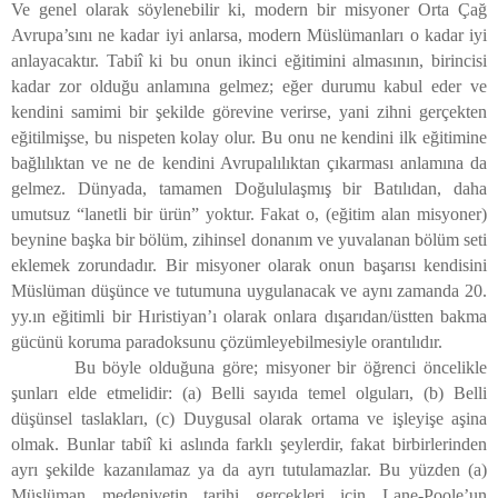
Ve genel olarak söylenebilir ki, modern bir misyoner Orta Çağ
Avrupa’sını ne kadar iyi anlarsa, modern Müslümanları o kadar iyi
anlayacaktır. Tabiî ki bu onun ikinci eğitimini almasının, birincisi
kadar zor olduğu anlamına gelmez; eğer durumu kabul eder ve
kendini samimi bir şekilde görevine verirse, yani zihni gerçekten
eğitilmişse, bu nispeten kolay olur. Bu onu ne kendini ilk eğitimine
bağlılıktan ve ne de kendini Avrupalılıktan çıkarması anlamına da
gelmez. Dünyada, tamamen Doğululaşmış bir Batılıdan, daha
umutsuz “lanetli bir ürün” yoktur. Fakat o, (eğitim alan misyoner)
beynine başka bir bölüm, zihinsel donanım ve yuvalanan bölüm seti
eklemek zorundadır. Bir misyoner olarak onun başarısı kendisini
Müslüman düşünce ve tutumuna uygulanacak ve aynı zamanda 20.
yy.ın eğitimli bir Hıristiyan’ı olarak onlara dışarıdan/üstten bakma
gücünü koruma paradoksunu çözümleyebilmesiyle orantılıdır.
Bu böyle olduğuna göre; misyoner bir öğrenci öncelikle
şunları elde etmelidir: (a) Belli sayıda temel olguları, (b) Belli
düşünsel taslakları, (c) Duygusal olarak ortama ve işleyişe aşina
olmak. Bunlar tabiî ki aslında farklı şeylerdir, fakat birbirlerinden
ayrı şekilde kazanılamaz ya da ayrı tutulamazlar. Bu yüzden (a)
Müslüman medeniyetin tarihi gerçekleri için Lane-Poole’un