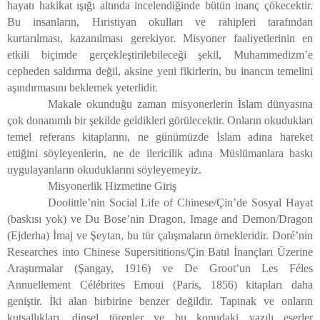
hayatı hakikat ışığı altında incelendiğinde bütün inanç çökecektir.
Bu insanların, Hıristiyan okulları ve rahipleri tarafından
kurtarılması, kazanılması gerekiyor. Misyoner faaliyetlerinin en
etkili biçimde gerçekleştirilebileceği şekil, Muhammedizm’e
cepheden saldırma değil, aksine yeni fikirlerin, bu inancın temelini
aşındırmasını beklemek yeterlidir.
Makale okunduğu zaman misyonerlerin İslam dünyasına
çok donanımlı bir şekilde geldikleri görülecektir. Onların okudukları
temel referans kitaplarını, ne günümüzde İslam adına hareket
ettiğini söyleyenlerin, ne de ilericilik adına Müslümanlara baskı
uygulayanların okuduklarını söyleyemeyiz.
Misyonerlik Hizmetine Giriş
Doolittle’nin Social Life of Chinese/Çin’de Sosyal Hayat
(baskısı yok) ve Du Bose’nin Dragon, Image and Demon/Dragon
(Ejderha) İmaj ve Şeytan, bu tür çalışmaların örnekleridir. Doré’nin
Researches into Chinese Supersititions/Çin Batıl İnançları Üzerine
Araştırmalar (Şangay, 1916) ve De Groot’un Les Féles
Annuellement Célébrites Emoui (Paris, 1856) kitapları daha
geniştir. İki alan birbirine benzer değildir. Tapınak ve onların
kutsallıkları, dinsel törenler ve bu konudaki yazılı eserler